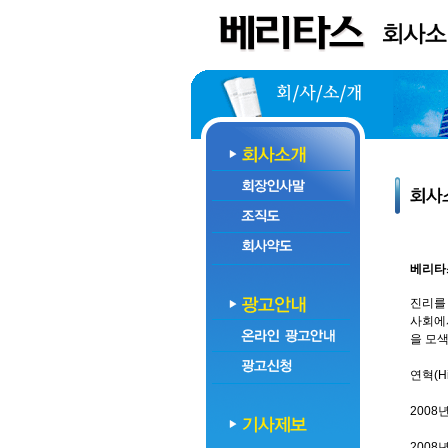
베리타
진리를
사회에서
을 모색
연혁(His
2008
2008