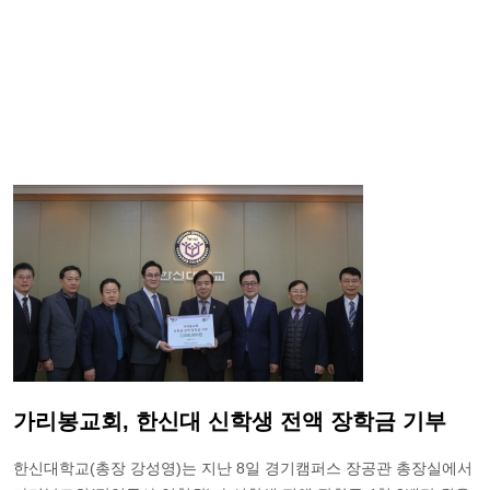
가리봉교회, 한신대 신학생 전액 장학금 기부
한신대학교(총장 강성영)는 지난 8일 경기캠퍼스 장공관 총장실에서