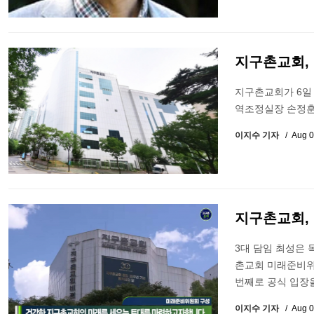
지구촌교회,
지구촌교회가 6일 
역조정실장 손정훈
이지수 기자
Aug 0
지구촌교회, 
3대 담임 최성은 
촌교회 미래준비위
번째로 공식 입장을
이지수 기자
Aug 0