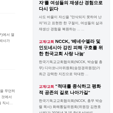
자'를 여성들의 재생산 경험으로
다시 읽다
사도 바울이 자신을 "만삭되지 못하여 난
자"라고 표현한 한 구절이, 여성들의 삶과
재생산 경험을 복원하는 ... ...
구)에서 열
 박사가
NCCK, '베네수엘라 및
교계/교회
인도네시아 강진 피해 구호를 위
한 한국교회 사랑 나눔'
한국기독교교회협의회(NCCK, 박승렬 총
무) 디아코니아위원회(송정경위원장)가
최근 강력한 지진으로 막대한 ...
"적대를 종식하고 평화
교계/교회
삶을 무던히
적 공존의 길로 나아가길"
 것에서
한국기독교교회협의회(NCCK, 총무 박승
을 직시…
렬 목사) 화해통일위원회(위원장 김현호
사제)가 2026년 '8.15 한(조선)반도 ...