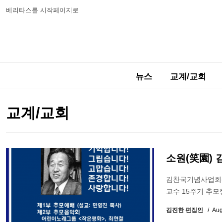
베리타스를 시작페이지로
뉴스
교계/교회
교계/교회
소원(笑園) 
김찬국기념사업회(회
교수 15주기 추모
김진한 편집인
Aug