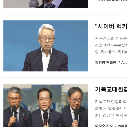
"사이버 렉카
지구촌교회 이동원
신을 향한 무분별한
임 목사들의 목회
김진한 편집인
Aug
기독교대한감
기독교대한감리회 
회에서 열렸습니다.
회), 김정석 목사
이지수 기자
Aug 0