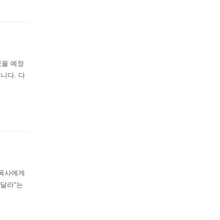
있을 예정
니다. 다
 목사에게
춰달라"는