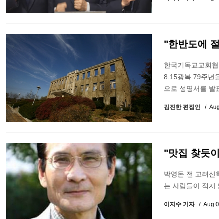
"한반도에 
한국기독교교회협의회
8.15광복 79주
으로 성명서를 발
김진한 편집인
Aug
"맛집 찾듯이
박영돈 전 고려신
는 사람들이 적지 
이지수 기자
Aug 0