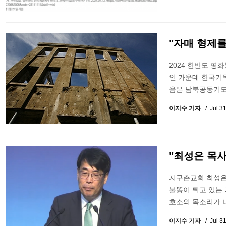
"자매 형제
2024 한반도 평
인 가운데 한국기
음은 남북공동기도
이지수 기자
Jul 3
"최성은 목사
지구촌교회 최성은
불똥이 튀고 있는 
호소의 목소리가 
이지수 기자
Jul 3