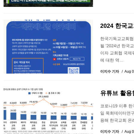
2024 한국
한국기독교교회협의회
될 '2024년 한
이자 교회협 국제
에 대한 역…
이지수 기자
Aug 0
유튜브 활용
코로나19 이후 한
일 목회데이터연구
용해 한국교회 온
이지수 기자
Aug 0