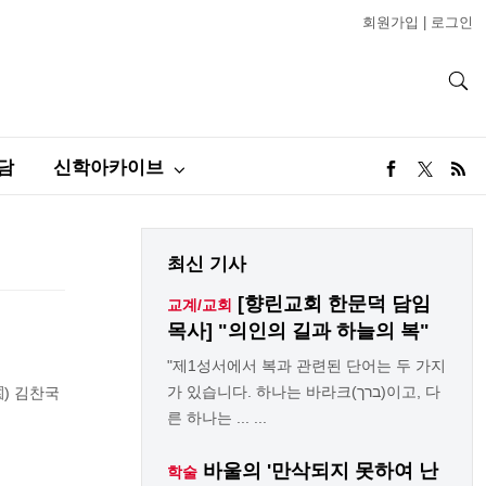
회원가입
|
로그인
담
신학아카이브
최신 기사
[향린교회 한문덕 담임
교계/교회
목사] "의인의 길과 하늘의 복"
"제1성서에서 복과 관련된 단어는 두 가지
가 있습니다. 하나는 바라크(ברך)이고, 다
) 김찬국
른 하나는 ... ...
바울의 '만삭되지 못하여 난
학술