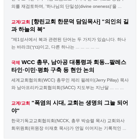
의를 재검토하며, '하나님의 단일성(divine oneness)'을 ...
[향린교회 한문덕 담임목사] "의인의 길
교계/교회
과 하늘의 복"
"제1성서에서 복과 관련된 단어는 두 가지가 있습니다. 하나
는 바라크(ברך)이고, 다른 하나는 ... ... ... ... ...
WCC 총무, 남아공 대통령과 회동...팔레스
국제
타인·이민·평화 구축 등 현안 논의
세계교회협의회(WCC) 총무인 제리 필레이(Jerry Pillay) 목사
와 남아프리카교회협의회(SACC) 지도부는 지난달 ... ... ...
"폭염의 시대, 교회는 생명의 그늘 되어
교계/교회
야"
한국기독교교회협의회(NCCK, 총무 박승렬 목사) 교회와사
회위원회(위원장 이재호 목사)가 연일 이어지는 기록적인 ...