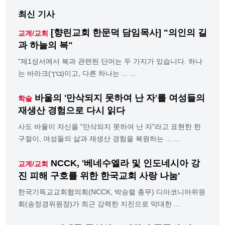
최신 기사
[향린교회 한문덕 담임목사] "의인의 길
교계/교회
과 하늘의 복"
"제1성서에서 복과 관련된 단어는 두 가지가 있습니다. 하나
는 바라크(ברך)이고, 다른 하나는 ... ...
바울의 '만삭되지 못하여 난 자'를 여성들의
학술
재생산 경험으로 다시 읽다
사도 바울이 자신을 "만삭되지 못하여 난 자"라고 표현한 한
구절이, 여성들의 삶과 재생산 경험을 복원하는 ... ...
NCCK, '베네수엘라 및 인도네시아 강
교계/교회
진 피해 구호를 위한 한국교회 사랑 나눔'
한국기독교교회협의회(NCCK, 박승렬 총무) 디아코니아위원
회(송정경위원장)가 최근 강력한 지진으로 막대한 ...