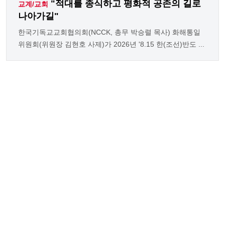
"적대를 종식하고 평화적 공존의 길로
교계/교회
나아가길"
한국기독교교회협의회(NCCK, 총무 박승렬 목사) 화해통일
위원회(위원장 김현호 사제)가 2026년 '8.15 한(조선)반도 ...