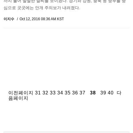
까지 불어 쌀쌀한 날씨를 보이겠다. 경기와 강원, 충북 등 중부를 중
심으로 곳곳에는 안개 주의보가 내려졌다.
이지수
Oct 12, 2016 08:36 AM KST
이전페이지
31
32
33
34
35
36
37
38
39
40
다
음페이지