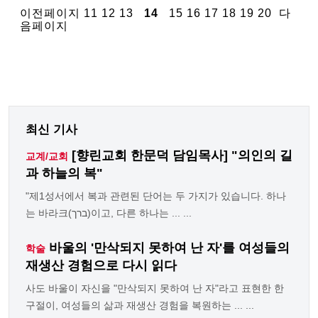
이전페이지
11
12
13
14
15
16
17
18
19
20
다
음페이지
최신 기사
[향린교회 한문덕 담임목사] "의인의 길
교계/교회
과 하늘의 복"
"제1성서에서 복과 관련된 단어는 두 가지가 있습니다. 하나
는 바라크(ברך)이고, 다른 하나는 ... ...
바울의 '만삭되지 못하여 난 자'를 여성들의
학술
재생산 경험으로 다시 읽다
사도 바울이 자신을 "만삭되지 못하여 난 자"라고 표현한 한
구절이, 여성들의 삶과 재생산 경험을 복원하는 ... ...