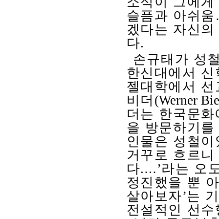
소식이 그에게
슬픔과 아쉬움
겠다는 자신의
다
.
손규태가 성철
한신대에서 신
젤대학에서 선
비더
(Werner Bie
더는 한국문화
을 방문하기를
인물은 성철이
거꾸로 흐르니 
다
.
…
’
라는 오
정진했을 뿐 
살아보자
’
는 
전설적인 선수