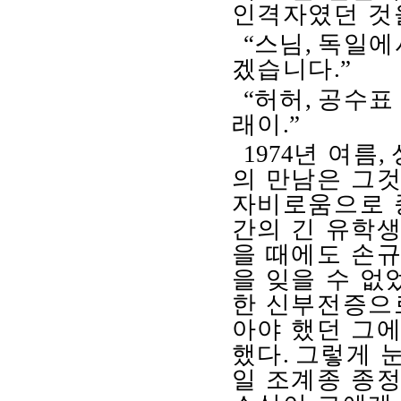
인격자였던 것
“
스님
,
독일에
겠습니다
.”
“
허허
,
공수표
래이
.”
1974
년 여름
,
의 만남은 그
자비로움으로 
간의 긴 유학생
을 때에도 손
을 잊을 수 없
한 신부전증으로
아야 했던 그
했다
.
그렇게 눈
일 조계종 종