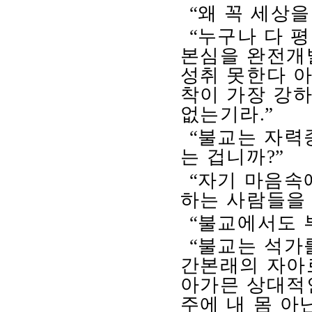
“
왜 꼭 세상을
“
누구나 다 
본심을 완전개
성취 못한다 
착이 가장 강하
없는기라
.”
“
불교는 자력
는 겁니까
?”
“
자기 마음속
하는 사람들을
“
불교에서도 
“
불교는 석가
간본래의 자아
아가믄 상대적인
주에 내 몸 아