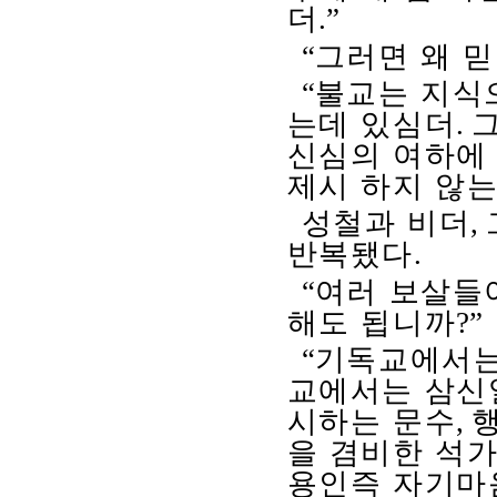
더
.”
“
그러면 왜 
“
불교는 지식
는데 있심더
.
신심의 여하에 
제시 하지 않
성철과 비더
,
반복됐다
.
“
여러 보살들
해도 됩니까
?”
“
기독교에서는
교에서는 삼신
시하는 문수
,
을 겸비한 석
용인즉 자기마