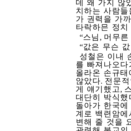
데 왜 가지 
치하는 사람들
가 권력을 가
타락하믄 정치
“
스님
,
머무른
“
값은 무슨 값
성철은 이내 
를 빠져나오다
올라온 손규태
않았다
.
전문적
게 얘기했고
,
대단히 박식했
돌아가 한국에 
계로 백련암에
변해 줄 것을
관련해 불교의