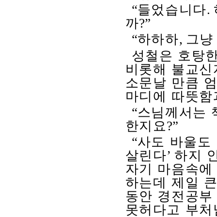
“
들었습니다
.
까
?”
“
하하하
,
그냥
성철은 호탕한
비롯해 불교신
소문날 만큼 
마디에 따뜻함
“
스님께서는 
한지요
?”
“
사도 바울도
살린다
’
하지 
자기 마음속에
하는데 제일 
동안 경전공부
못허다고 부처