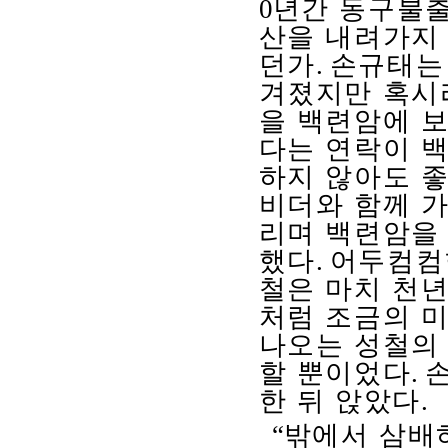
0
년간 동구불
산을 내려가지
던가
.
손규태는
겨졌지만 혹시
을 백련암에 
다는 연락이 
하지 않아도 
비더와 함께 
리며 백련암을
했다
.
어두컴컴
철은 마치 천년
처럼 조금의 
나오는 성철의
할 뿐이었다
.
한 뒤 앉았다
.
“
밖에서 삼배