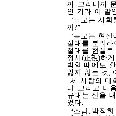
꺼
.
그러니까 문
인 기라 이 말
“
불교는 사회
까
?”
“
불교는 현실
절대를 분리하
절대를 현실로
정시
(
正視
)
하게
박할 때에도 
잃지 않는 것
,
세 사람의 대
다
.
그리고 다음
규태는 산을 내
었다
.
“
스님
,
박정희