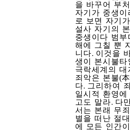
을 바꾸어 부
자기가 중생이
로 보면 자기가
설사 자기의 
중생이다 범부
해에 그칠 뿐 
니다
.
이것을 
생이 본시불타
극락세계의 대
죄악은 본불
(
本
다
.
그리하여 죄
일시적 환영에
고도 말라
.
다만
서는 본래 무
별을 떠난 절
에 모든 인간이