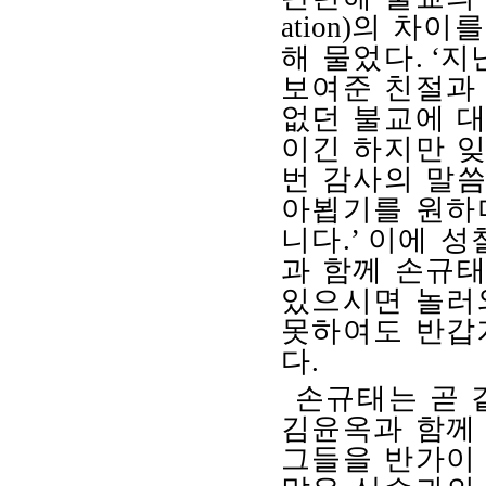
ation)
의 차이를
해 물었다
. ‘
지
보여준 친절과
없던 불교에 대
이긴 하지만 
번 감사의 말씀
아뵙기를 원하
니다
.’
이에 성
과 함께 손규
있으시면 놀러
못하여도 반갑
다
.
손규태는 곧 
김윤옥과 함께
그들을 반가이 