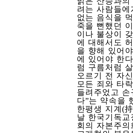
맑은 산승과의
려는 사람들에게
없는 음식을 
죽을 뻔했던 이
이나 불상이 갖
에 대해서도 
을 향해 있어야
에 있어야 한
럼 구름처럼 
오르기 전 자
모든 죄와 타
들려주었고 손
다
”
는 약속을 
한평생 지계
(
持
날 한국기독교
회의 자본주의