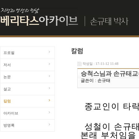
프로필
작성일 : 17-11-12 11:48
저서
승척스님과 손규태교수
논문
글쓴이 :
손규태
설교
칼럼
종교인이 타
아카이브
성철이 손규태
방명록
본래 부처임을