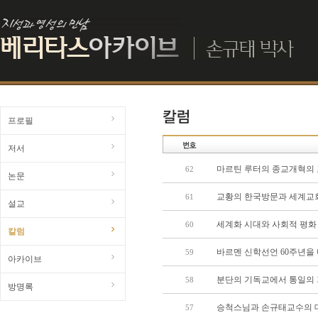
프로필
저서
마르틴 루터의 종교개혁의 
62
논문
교황의 한국방문과 세계교회
61
설교
세계화 시대와 사회적 평화
60
칼럼
바르멘 신학선언 60주년을
59
아카이브
분단의 기독교에서 통일의
58
방명록
승척스님과 손규태교수의 대
57