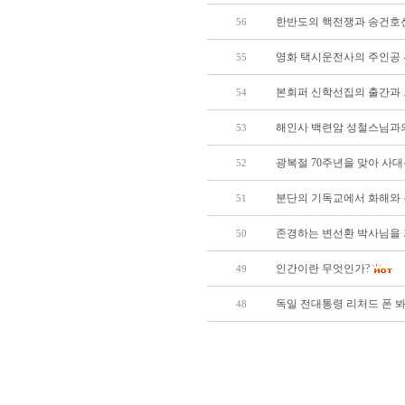
한반도의 핵전쟁과 송건호
56
영화 택시운전사의 주인공 
55
본회퍼 신학선집의 출간과 
54
해인사 백련암 성철스님과의 
53
광복절 70주년을 맞아 사
52
분단의 기독교에서 화해와
51
존경하는 변선환 박사님을
50
인간이란 무엇인가?
49
독일 전대통령 리처드 폰 
48