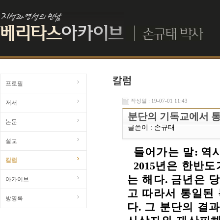
프로필
작성일 : 19-07-01 11:43
저서
분단의 기독교에서 
논문
글쓴이 :
손규태
설교
들어가는 말
:
역
칼럼
2015
년은 한반도
는 해다
.
금년은 당
아카이브
고 따라서 통일된
방명록
다
.
그 분단의 결