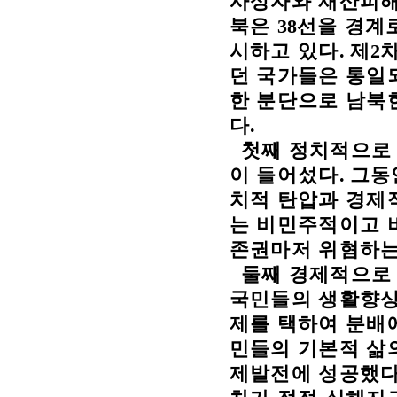
사상자와 재산피
북은
38
선을 경계
시하고 있다
.
제
2
차
던 국가들은 통일
한 분단으로 남북
다
.
첫째 정치적으로
이 들어섰다
.
그동
치적 탄압과 경제
는 비민주적이고 
존권마저 위혐하는
둘째 경제적으로
국민들의 생활향상
제를 택하여 분배
민들의 기본적 삶
제발전에 성공했다