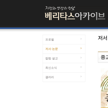
프로필
저서·논문
종
칼럼·설교
최신소식
갤러리