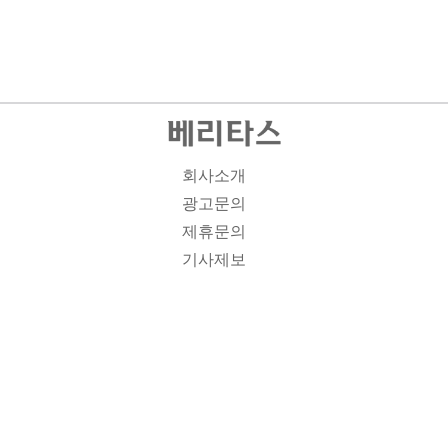
회사소개
광고문의
제휴문의
기사제보
개인정보취급방침
주소1: 서울시 종로구 대학로 19, 기독교회관 1012A호 인
터넷신문등록번호 : 서울 아00701 | 등록일 : 2008.11.12 |
제호 : 베리타스 | 발행인-편집인: 김진한 | 청소년보호책임