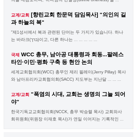
[향린교회 한문덕 담임목사] "의인의 길
교계/교회
과 하늘의 복"
"제1성서에서 복과 관련된 단어는 두 가지가 있습니다. 하나
는 바라크(ברך)이고, 다른 하나는 ... ... ... ... ...
WCC 총무, 남아공 대통령과 회동...팔레스
국제
타인·이민·평화 구축 등 현안 논의
세계교회협의회(WCC) 총무인 제리 필레이(Jerry Pillay) 목사
와 남아프리카교회협의회(SACC) 지도부는 지난달 ... ... ...
"폭염의 시대, 교회는 생명의 그늘 되어
교계/교회
야"
한국기독교교회협의회(NCCK, 총무 박승렬 목사) 교회와사
회위원회(위원장 이재호 목사)가 연일 이어지는 기록적인 ...