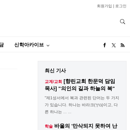
회원가입
|
로그인
담
신학아카이브
최신 기사
[향린교회 한문덕 담임
교계/교회
목사] "의인의 길과 하늘의 복"
"제1성서에서 복과 관련된 단어는 두 가지
가 있습니다. 하나는 바라크(ברך)이고, 다
른 하나는 ... ...
바울의 '만삭되지 못하여 난
학술