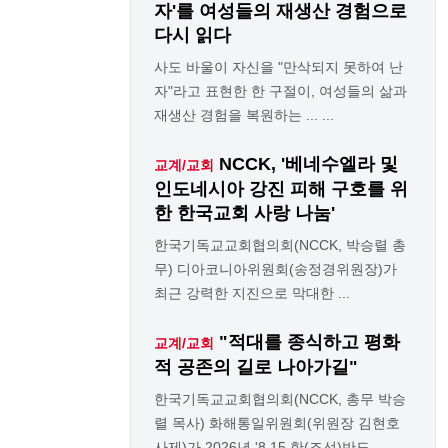
자'를 여성들의 재생산 경험으로
다시 읽다
사도 바울이 자신을 "만삭되지 못하여 난
자"라고 표현한 한 구절이, 여성들의 삶과
재생산 경험을 복원하는 ... ...
NCCK, '베네수엘라 및
교계/교회
인도네시아 강진 피해 구호를 위
한 한국교회 사랑 나눔'
한국기독교교회협의회(NCCK, 박승렬 총
무) 디아코니아위원회(송정경위원장)가
최근 강력한 지진으로 막대한 ...
"적대를 종식하고 평화
교계/교회
적 공존의 길로 나아가길"
한국기독교교회협의회(NCCK, 총무 박승
렬 목사) 화해통일위원회(위원장 김현호
사제)가 2026년 '8.15 한(조선)반도 ...