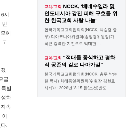
NCCK, '베네수엘라 및
교계/교회
인도네시아 강진 피해 구호를 위
 6시
한 한국교회 사랑 나눔'
 빈
한국기독교교회협의회(NCCK, 박승렬 총
추모예
무) 디아코니아위원회(송정경위원장)가
 고
최근 강력한 지진으로 막대한 ...
"적대를 종식하고 평화
교계/교회
적 공존의 길로 나아가길"
어졌
한국기독교교회협의회(NCCK, 총무 박승
추모글
렬 목사) 화해통일위원회(위원장 김현호
-특별
사제)가 2026년 '8.15 한(조선)반도 ...
 성화
 지속
 이
다.