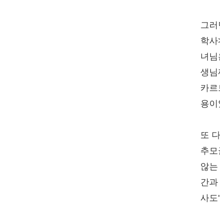
그러
학사
녀님
생님
카르
용이
또 
추모
않는
간과
사도