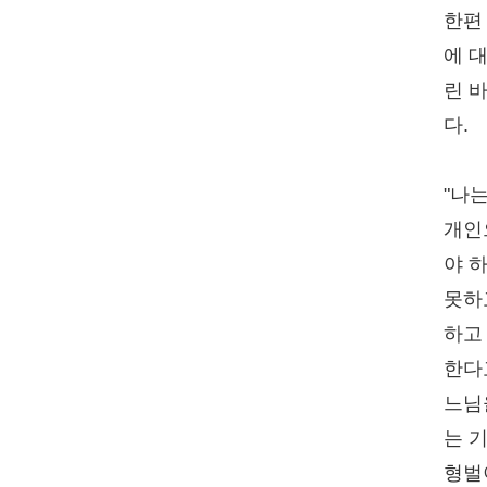
한편
에 
린 
다.
"나
개인
야 
못하
하고
한다
느님
는 
형벌