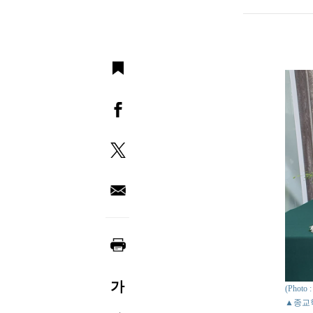
가
(Phot
▲종교학