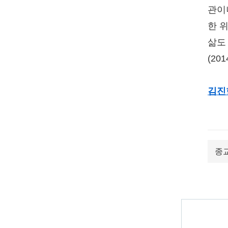
관이
한 
삶도
(20
김진
종