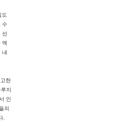
심도
 수
 선
 엑
 내
기고한
다루지
서 인
간들의
다.