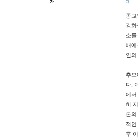
다.
가
종교
강화
소를
배에
인의
추모
다.
에서
히 
론의
적인
후 