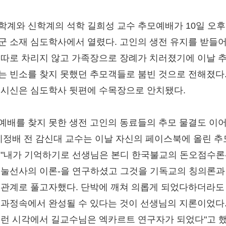
학계와 신학계의 석학 길희성 교수 추모예배가 10일 오후
군 소재 심도학사에서 열렸다. 고인의 생전 유지를 받들어
 따로 차리지 않고 가족장으로 장례가 치러졌기에 이날 
는 빈소를 찾지 못했던 추모객들로 붐빈 것으로 전해졌다.
 시신은 심도학사 뒷편에 수목장으로 안치됐다.
예배를 찾지 못한 생전 고인의 동료들의 추모 물결도 이
 이정배 전 감신대 교수는 이날 자신의 페이스북에 올린 
 "내가 기억하기로 선생님은 본디 한국불교의 돈오점수론
지눌선사의 이론-을 연구하셨고 그것을 기독교의 칭의론과
 관계로 풀고자했다. 단박에 깨쳐 의롭게 되었다하더라도
 과정속에서 완성될 수 있다는 것이 선생님의 지론이었다.
이런 시각에서 길교수님은 엑카르트 연구자가 되었다"고 했