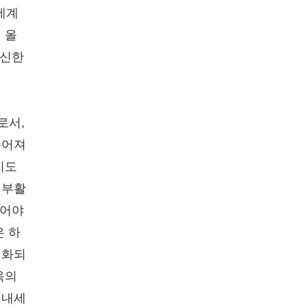
세계
 올
대신한
로서,
주어져
지도
 부활
있어야
은 하
정화되
옥의
 내세