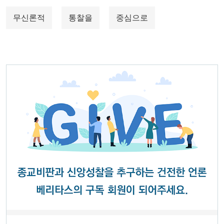
무신론적
통찰을
중심으로