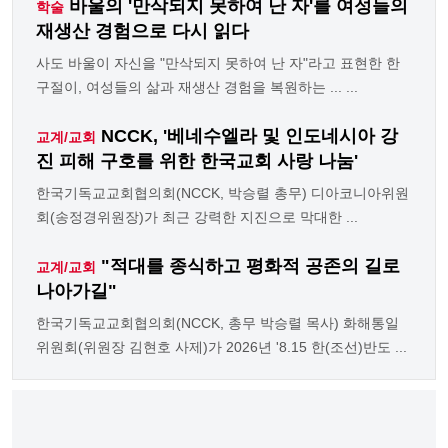
바울의 '만삭되지 못하여 난 자'를 여성들의
학술
재생산 경험으로 다시 읽다
사도 바울이 자신을 "만삭되지 못하여 난 자"라고 표현한 한
구절이, 여성들의 삶과 재생산 경험을 복원하는 ... ...
NCCK, '베네수엘라 및 인도네시아 강
교계/교회
진 피해 구호를 위한 한국교회 사랑 나눔'
한국기독교교회협의회(NCCK, 박승렬 총무) 디아코니아위원
회(송정경위원장)가 최근 강력한 지진으로 막대한 ...
"적대를 종식하고 평화적 공존의 길로
교계/교회
나아가길"
한국기독교교회협의회(NCCK, 총무 박승렬 목사) 화해통일
위원회(위원장 김현호 사제)가 2026년 '8.15 한(조선)반도 ...