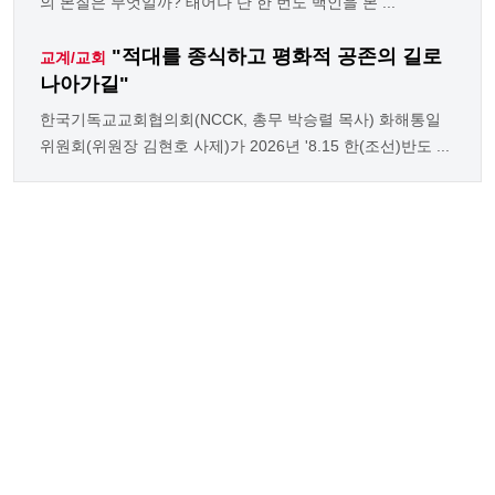
의 본질은 무엇일까? 태어나 단 한 번도 백인을 본 ...
"적대를 종식하고 평화적 공존의 길로
교계/교회
나아가길"
한국기독교교회협의회(NCCK, 총무 박승렬 목사) 화해통일
위원회(위원장 김현호 사제)가 2026년 '8.15 한(조선)반도 ...