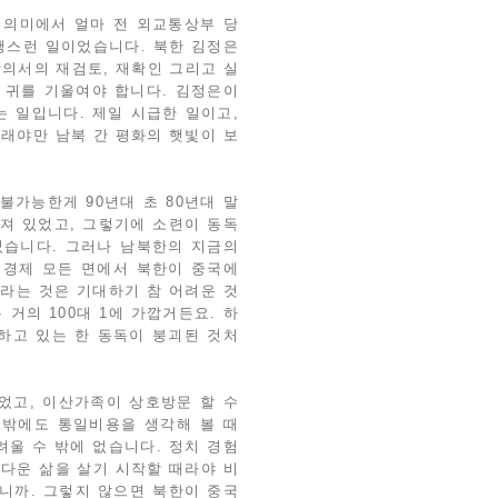
 의미에서 얼마 전 외교통상부 당
행스런 일이었습니다. 북한 김정은
합의서의 재검토, 재확인 그리고 실
에 귀를 기울여야 합니다. 김정은이
 일입니다. 제일 시급한 일이고,
그래야만 남북 간 평화의 햇빛이 보
가능한게 90년대 초 80년대 말
져 있었고, 그렇기에 소련이 동독
었습니다. 그러나 남북한의 지금의
 경제 모든 면에서 북한이 중국에
라는 것은 기대하기 참 어려운 것
 거의 100대 1에 가깝거든요. 하
하고 있는 한 동독이 붕괴된 것처
었고, 이산가족이 상호방문 할 수
 밖에도 통일비용을 생각해 볼 때
려울 수 밖에 없습니다. 정치 경험
간다운 삶을 살기 시작할 때라야 비
닙니까. 그렇지 않으면 북한이 중국