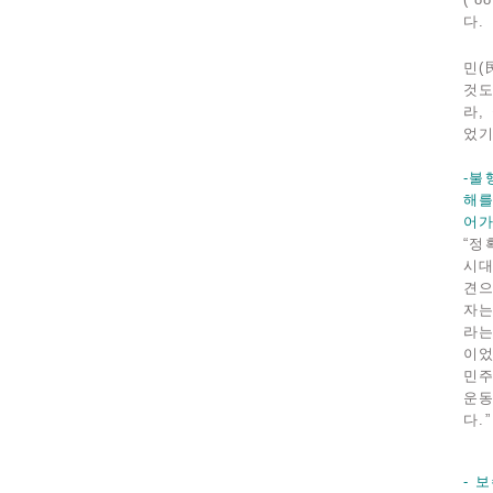
다.
민(
것도
라,
었기
-불
해를
어가
“정
시대
견으
자는
라는
이었
민주
운동
다.”
- 