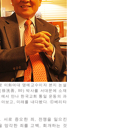
 이화여대 명예교수이자 본지 논설
徐洸善, 80) 박사를 서대문에 소재
실에서 만나 한국교회 통일 운동의 과
돌아보고, 미래를 내다봤다. ⓒ베리타
 서로 증오한 죄, 전쟁을 일으킨
 망각한 죄를 고백, 회개하는 것