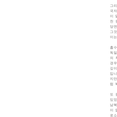
그리
국자
이 
천 
당면
그것
이는
흡수
독일
의 
경우
깊이
입니
지만
럼 
또 
있었
남북
이 
로소