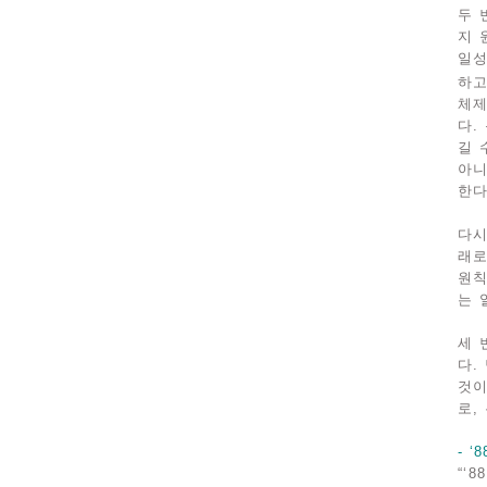
두 
지 
일성
하고
체제
다.
길 
아니
한다
다시
래로
원칙
는 
세 
다.
것이
로,
- 
“‘