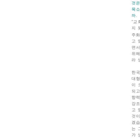
것은
목소
까.
“교
지 
주화
고 
면서
위해
라 
한국
대형
이 
되고
향력
강조
고 
것이
겠습
는 
가 