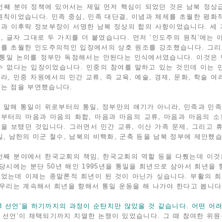
번째 분야 정책에 있어서는 제일 먼저 핵심이 되었던 것은 남북 정상급
원칙이었습니다. 민족 중심, 민족 대단결, 이념과 체제를 초월한 평화적
과 이후락 정보부장이 서명한 남북 정상의 합의 사항이었습니다. 세 가
, 글자 그대로 두 가지를 더 붙였습니다. 먼저 ‘인도주의 원칙’에는 
를 초월한 인도주의적인 입장에서의 상호 원조를 강조했습니다. 그리고
 통일 논의를 정부만 독점해서는 안된다는 인식에서였습니다. 이것은
수 없다는 입장이었습니다. 민중의 참여를 말하고 있는 것인데 이는 
라, 민중 차원에서의 민간 교류, 즉 교육, 예술, 경제, 문화, 학술
는 점을 부연했습니다.
 말해 통일이 위로부터의 통일, 정부만의 얘기가 아니라, 민족과 민족,
부터의 마음과 마음의 화합, 마음과 마음의 교류, 마음과 마음의 소
을 보탰던 것입니다. 그러면서 민간 교류, 이산 가족 문제, 그리고
일, 남한의 미군 철수, 남북의 비핵화, 군축 등을 남북 정부에 제안했
번째 분야에서 한국교회의 책임, 한국교회의 역할 등을 다뤘는데 이
 당시에는 분단 50년 해인 1995년을 통일을 희년으로 삼아서 희년을
었는데 이제는 종말론적 희년이 된 것이 아닌가 싶습니다. 부활의 희
 우리는 계속해서 희년을 향해서 통일 운동을 해 나가야 한다고 봅니다.
‘88 선언’을 하기까지의 과정이 순탄치만 않았을 것 같습니다. 어떤 어
88 선언’이 채택되기까지 치열한 논쟁이 있었습니다. 그 때 참여한 