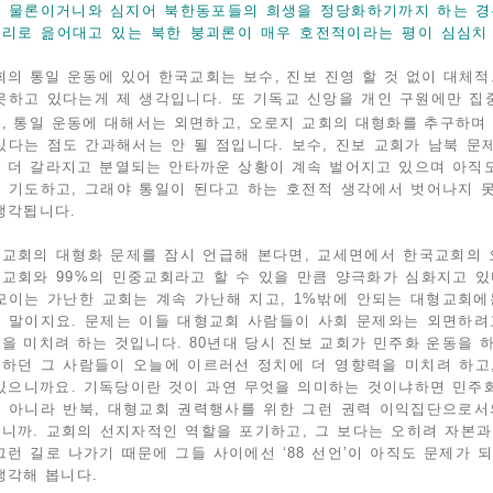
 물론이거니와 심지어 북한동포들의 희생을 정당화하기까지 하는 경
리로 읊어대고 있는 북한 붕괴론이 매우 호전적이라는 평이 심심치
회의 통일 운동에 있어 한국교회는 보수, 진보 진영 할 것 없이 대
못하고 있다는게 제 생각입니다. 또 기독교 신앙을 개인 구원에만 집
, 통일 운동에 대해서는 외면하고, 오로지 교회의 대형화를 추구하
있다는 점도 간과해서는 안 될 점입니다. 보수, 진보 교회가 남북 
 더 갈라지고 분열되는 안타까운 상황이 계속 벌어지고 있으며 아직
 기도하고, 그래야 통일이 된다고 하는 호전적 생각에서 벗어나지 
생각됩니다.
교회의 대형화 문제를 잠시 언급해 본다면, 교세면에서 한국교회의 
교회와 99%의 민중교회라고 할 수 있을 만큼 양극화가 심화지고 있
모이는 가난한 교회는 계속 가난해 지고, 1%밖에 안되는 대형교회에
 말이지요. 문제는 이들 대형교회 사람들이 사회 문제와는 외면하려
을 미치려 하는 것입니다. 80년대 당시 진보 교회가 민주화 운동을 
하던 그 사람들이 오늘에 이르러선 정치에 더 영향력을 미치려 하고
있으니까요. 기독당이란 것이 과연 무엇을 의미하는 것이냐하면 민주
 아니라 반북, 대형교회 권력행사를 위한 그런 권력 이익집단으로서
니까. 교회의 선지자적인 역할을 포기하고, 그 보다는 오히려 자본과
그런 길로 나가기 때문에 그들 사이에선 ‘88 선언’이 아직도 문제가 
생각해 봅니다.