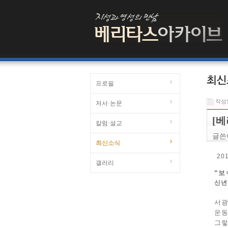
프로필
작성일 
저서·논문
[베
칼럼·설교
글쓴
최신소식
20
갤러리
“보
신년
서광
운동
그렇