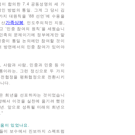
이 합의한 7.4 공동성명의 세 가
인 방법의 통일. 그게 그 당시 김
지 대원칙을 ‘88 선언’에 수용을
가족상봉
이산
, 인도주의적인 지원,
 ‘민중 참여의 원칙’을 세웠습니
 민족의 문제이기에 정부에게만 맡
민중이 통일 논의에만 참여할 것이
 여러 방면에서의 민중 참여가 있어야
 사람과 사람, 민중과 민중 등 아
통이라는, 그런 정신으로 두 가지
 휴전협정을 평화협정으로 전환시키
습니다.
것은 희년을 선포하자는 것이었습니
 향해서 이것을 실천에 옮기려 했던
년. 앞으로 성취될 미래의 희년으
”
려움이 있었나요.
위원들이 보수에서 진보까지 스펙트럼