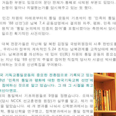
 거듭한 부분도 있었으며 문단 전체가 통째로 삭제된 부분도 있었다.
 논쟁이 얼마나 치열했는가를 암시해주고 있는 듯 했다.
 민간 차원의 아래로부터의 통일 운동의 기초석이 된 ‘민족의 통
(이하 ‘88 선언’)은 남북 7.4 공동성명에서 결의된 자주, 평화, 민족
 원칙’과 ‘통일 논의에의 민중의 참여’를 포함시켰다는 측면에서 당
 일으킨 획기적인 사건이었다.
 대북 전문가들은 지난해 말 북한 김정일 국방위원장의 사후 한반도
, 우리나라 정부의 계속적인 5.24 조치는 남북관계를 교착상태에 
있다. 남북관계를 개선하는 데 있어 민(民) 차원의 통일 운동의 중
는 지난 6일 ‘88 선언’의 주필로 참여한 직접적 당사자 서광선 박사
모색하는 것으로 신년특집을 꾸며봤다.
한국 기독교통일운동의 중요한 전환점으로 기록되고 있는
88년 ‘민족의 통일과 평화에 대한 한국기독교회 선언’에
 참여하신 것으로 알고 있습니다. 그 때 그 시절을 회고
보신다면요.
회의 통일백서 기초위원들로 9명을 정했습니다. 오재식
(당시 NCCK 선교훈련원 원장)가 실무를 맡고, 제가 위
을 맡았습니다. 세 개 분과를 나눠서 신학분과에서는 평
학, 통일신학을 연구했고, 정책분과에서는 통일 정책을