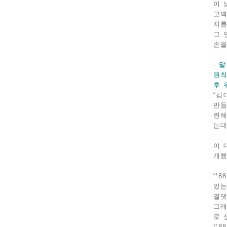
이 
고백
치를
그 
손을
- 
원칙
후 
“김
만들
련해
는데
이 
개했
“‘
있는
열댓
그래
로 
(‘