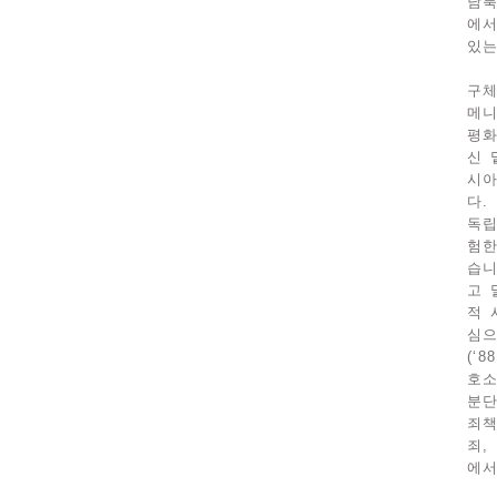
남북
에서
있는
구체
메니
평화
신 
시아
다.
독립
험한
습니
고 
적 
심으
(‘
호소
분단
죄책
죄,
에서