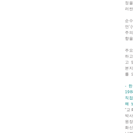
정을
러싼
순수
언’
주의
향을
주요
하고
고 
본지
를 
- 
19
직접
해 
“교
박사
원장
화신