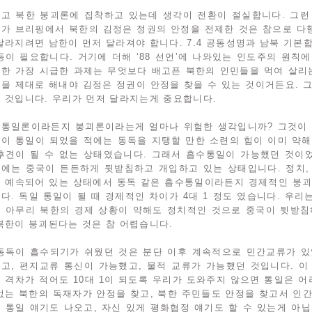
고 북한 붕괴론에 집착하고 있는데 생각이 전환이 절실합니다. 그런
가 브리핑에서 북한의 김정은 정권의 안정을 전제한 것은 참으로 다
달라지려면 남한이 먼저 달라져야 합니다. 7.4 공동성명과 남북 기본
등이 필요합니다. 거기에 더해 ‘88 선언’에 나와있는 인도주의 원칙
한 가장 시급한 과제는 무엇보다 배고픈 북한의 인민들을 먹여 살리는
을 제대로 해내야 김정은 정권이 안정을 찾을 수 있는 것이거든요. 
 것입니다. 우리가 먼저 달라지는게 중요합니다.
통일론이라든지 붕괴론이라는게 얼마나 위험한 생각입니까? 그것이 불
이 통일이 되었을 적에는 동독을 지탱할 만한 소련의 힘이 이미 약해
후견이 될 수 없는 상태였습니다. 그래서 흡수통일이 가능했던 것이
에는 중국이 든든하게 뒷받침하고 개입하고 있는 상태입니다. 정치,
 예속되어 있는 상태에서 동독 같은 흡수통일이라든지 경제적인 붕괴
다. 독일 통일이 될 때 경제적인 차이가 4대 1 정도 였습니다. 우리는
 아무리 북한의 경제 상황이 약해도 정치적인 것으로 중국이 뒷받침
북한이 붕괴된다는 것은 참 어렵습니다.
동독이 흡수되기가 쉬웠던 것은 분단 이후 계속적으로 민간교류가 있
고, 편지교류 통신이 가능했고, 물적 교류가 가능했던 것입니다. 이
 격차가 적어도 10대 1이 되도록 우리가 도와주지 않으면 통일은 어
없는 북한의 독재자가 안정을 찾고, 북한 주민들도 안정을 찾고서 인
 통일 얘기도 나오고, 자신 있게 평화협정 얘기도 할 수 있는게 아