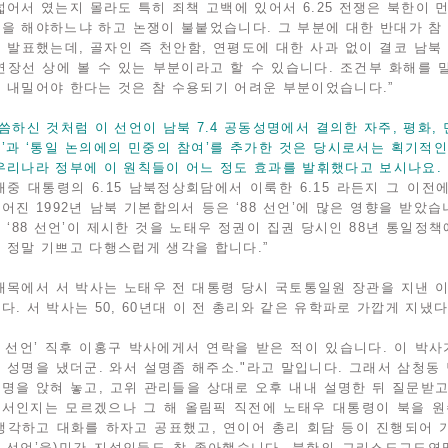
넓어서 였는지 몰라도 특히 죄책 고백에 있어서 6.25 전쟁은 북한이 
을 해야하느냐 하고 논쟁이 불붙었습니다. 그 부분에 대한 반대가 참 심
 발표했는데, 골자인 즉 천안함, 연평도에 대한 사과 없이 결코 남북
연장선 상에 볼 수 있는 부분이라고 할 수 있습니다. 조건부 화해를
 내밀어야 한다는 것은 참 수용되기 어려운 부분이었습니다.”
말씀하신 것처럼 이 선언이 남북 7.4 공동성명에서 결의한 자주, 평화,
’과 ‘통일 논의에의 민중의 참여’를 추가한 것은 당시로서는 획기적
우리나라 정부에 이 원칙들이 어느 정도 효과를 발휘했다고 보시나요.
대중 대통령의 6.15 남북정상회담에서 이룩한 6.15 라든지 그 이
어진 1992년 남북 기본합의서 등은 ‘88 선언’에 많은 영향을 받았
 ‘88 선언’이 제시한 것을 노태우 정권이 집권 당시인 88년 통일정
 정말 기쁘고 다행스럽게 생각을 합니다.”
대목에서 서 박사는 노태우 전 대통령 당시 국토통일원 장관을 지낸 
다. 서 박사는 50, 60년대 이 전 총리와 같은 유학파로 가깝게 지냈
88 선언’ 직후 이홍구 박사에게서 연락을 받은 적이 있습니다. 이 박사
 성명을 냈더군. 와서 설명좀 해주소."라고 말입니다. 그래서 삼청
명을 앉혀 놓고, 고위 관리들을 상대로 오후 내내 설명한 뒤 질문받
서인지는 모르겠으나 그 해 올림픽 직전에 노태우 대통령이 북을 원
생각하고 대화를 하자고 공표했고, 연이어 총리 회담 등이 진행되어 
88 선언’을)민간 지성인들도 참 좋아했습니다. 북한의 그리스도교도