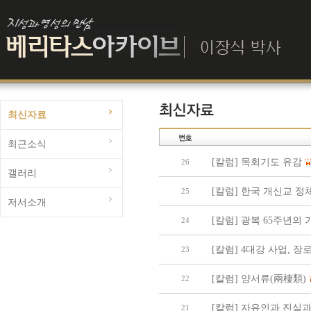
최신자료
최근소식
[칼럼] 목회기도 유감
26
갤러리
[칼럼] 한국 개신교 
25
저서소개
[칼럼] 광복 65주년의 
24
[칼럼] 4대강 사업, 
23
[칼럼] 양서류(兩棲類)
22
[칼럼] 자유인과 진실과
21