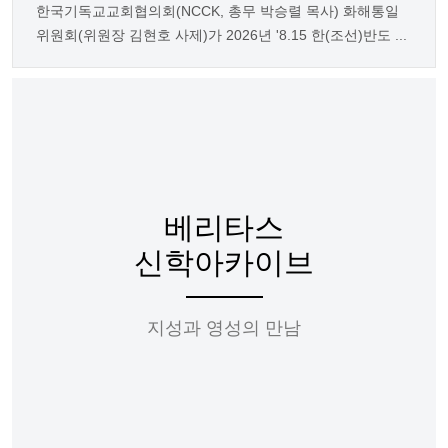
한국기독교교회협의회(NCCK, 총무 박승렬 목사) 화해통일
위원회(위원장 김현호 사제)가 2026년 '8.15 한(조선)반도 ...
베리타스
신학아카이브
지성과 영성의 만남