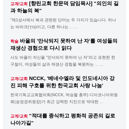
[향린교회 한문덕 담임목사] "의인의 길
교계/교회
과 하늘의 복"
"제1성서에서 복과 관련된 단어는 두 가지가 있습니다. 하나
는 바라크(ברך)이고, 다른 하나는 ... ...
바울의 '만삭되지 못하여 난 자'를 여성들의
학술
재생산 경험으로 다시 읽다
사도 바울이 자신을 "만삭되지 못하여 난 자"라고 표현한 한
구절이, 여성들의 삶과 재생산 경험을 복원하는 ... ...
NCCK, '베네수엘라 및 인도네시아 강
교계/교회
진 피해 구호를 위한 한국교회 사랑 나눔'
한국기독교교회협의회(NCCK, 박승렬 총무) 디아코니아위원
회(송정경위원장)가 최근 강력한 지진으로 막대한 ...
"적대를 종식하고 평화적 공존의 길로
교계/교회
나아가길"