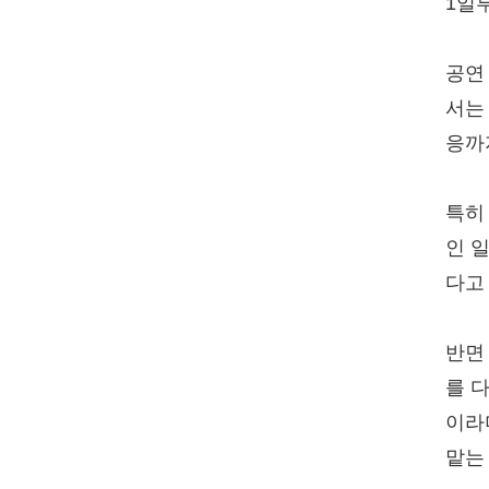
1일
공연
서는
응까
특히
인 
다고
반면
를 
이라
맡는