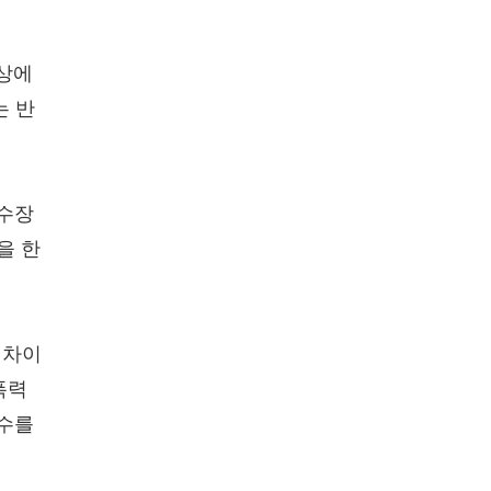
 상에
는 반
 수장
을 한
 차이
폭력
예수를