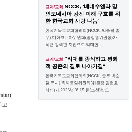
NCCK, '베네수엘라 및
교계/교회
인도네시아 강진 피해 구호를 위
한 한국교회 사랑 나눔'
한국기독교교회협의회(NCCK, 박승렬 총
무) 디아코니아위원회(송정경위원장)가
최근 강력한 지진으로 막대한 ...
"적대를 종식하고 평화
교계/교회
적 공존의 길로 나아가길"
한국기독교교회협의회(NCCK, 총무 박승
렬 목사) 화해통일위원회(위원장 김현호
사제)가 2026년 '8.15 한(조선)반도 ...
tar)
두고