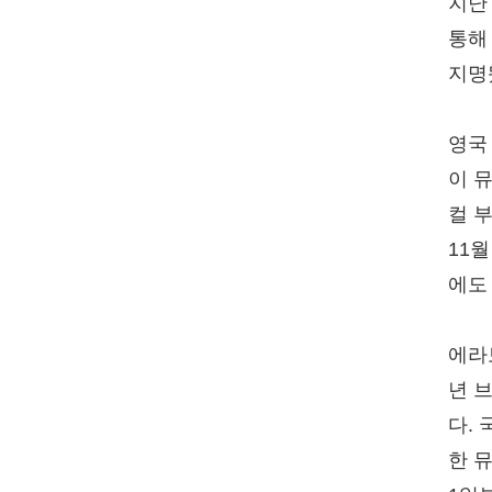
지난
통해
지명
영국
이 
컬 
11
에도
에라
년 
다.
한 