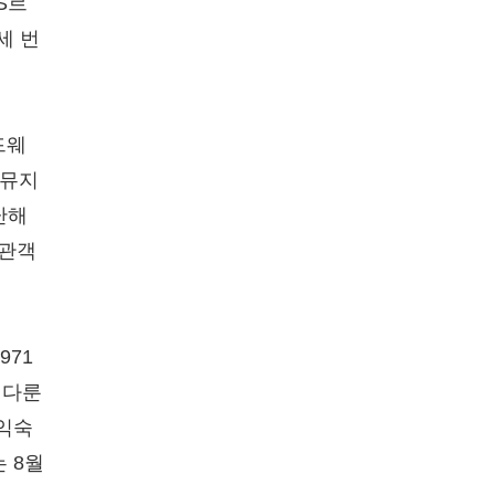
S르
세 번
드웨
 뮤지
난해
 관객
971
 다룬
 익숙
 8월