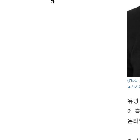
가
(Phot
▲신시
유명 
에 
온라