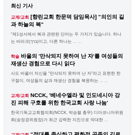
최신 기사
[향린교회 한문덕 담임목사] "의인의 길
교계/교회
과 하늘의 복"
"제1성서에서 복과 관련된 단어는 두 가지가 있습니다. 하나
는 바라크(ברך)이고, 다른 하나는 ... ...
바울의 '만삭되지 못하여 난 자'를 여성들의
학술
재생산 경험으로 다시 읽다
사도 바울이 자신을 "만삭되지 못하여 난 자"라고 표현한 한
구절이, 여성들의 삶과 재생산 경험을 복원하는 ... ...
NCCK, '베네수엘라 및 인도네시아 강
교계/교회
진 피해 구호를 위한 한국교회 사랑 나눔'
한국기독교교회협의회(NCCK, 박승렬 총무) 디아코니아위원
회(송정경위원장)가 최근 강력한 지진으로 막대한 ...
"적대를 종식하고 평화적 공존의 길로
교계/교회