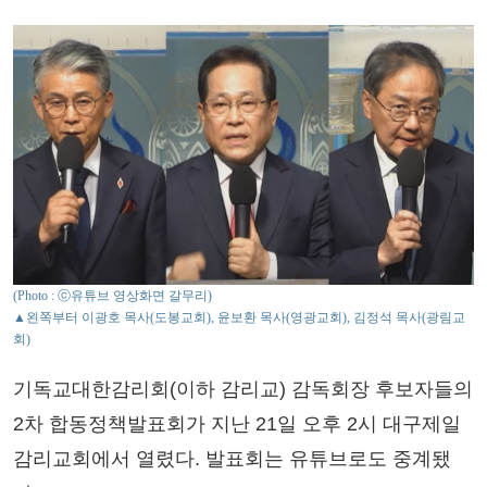
(Photo : ⓒ유튜브 영상화면 갈무리)
▲왼쪽부터 이광호 목사(도봉교회), 윤보환 목사(영광교회), 김정석 목사(광림교
회)
기독교대한감리회(이하 감리교) 감독회장 후보자들의
2차 합동정책발표회가 지난 21일 오후 2시 대구제일
감리교회에서 열렸다. 발표회는 유튜브로도 중계됐