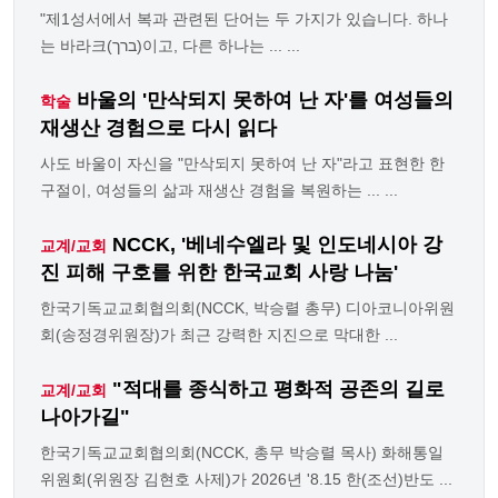
"제1성서에서 복과 관련된 단어는 두 가지가 있습니다. 하나
는 바라크(ברך)이고, 다른 하나는 ... ...
바울의 '만삭되지 못하여 난 자'를 여성들의
학술
재생산 경험으로 다시 읽다
사도 바울이 자신을 "만삭되지 못하여 난 자"라고 표현한 한
구절이, 여성들의 삶과 재생산 경험을 복원하는 ... ...
NCCK, '베네수엘라 및 인도네시아 강
교계/교회
진 피해 구호를 위한 한국교회 사랑 나눔'
한국기독교교회협의회(NCCK, 박승렬 총무) 디아코니아위원
회(송정경위원장)가 최근 강력한 지진으로 막대한 ...
"적대를 종식하고 평화적 공존의 길로
교계/교회
나아가길"
한국기독교교회협의회(NCCK, 총무 박승렬 목사) 화해통일
위원회(위원장 김현호 사제)가 2026년 '8.15 한(조선)반도 ...