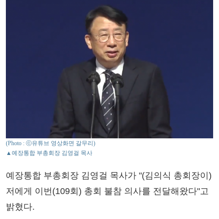
(Photo : ⓒ유튜브 영상화면 갈무리)
▲예장통합 부총회장 김영걸 목사
예장통합 부총회장 김영걸 목사가 "(김의식 총회장이)
저에게 이번(109회) 총회 불참 의사를 전달해왔다"고
밝혔다.