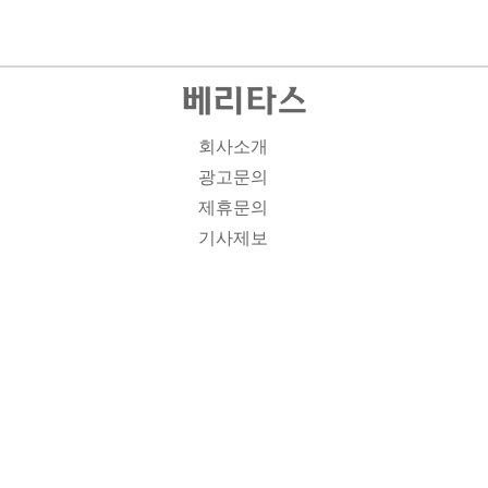
회사소개
광고문의
제휴문의
기사제보
개인정보취급방침
주소1: 서울시 종로구 대학로 19, 기독교회관 1012A호 인
터넷신문등록번호 : 서울 아00701 | 등록일 : 2008.11.12 |
제호 : 베리타스 | 발행인-편집인: 김진한 | 청소년보호책임
자 : 이민애 | 베리타스의 모든 콘텐츠(기사)는 저작권법의
보호를 받는 바, 무단전재, 복사, 배포 등을 금합니다. [콘텐