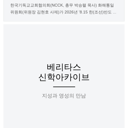
한국기독교교회협의회(NCCK, 총무 박승렬 목사) 화해통일
위원회(위원장 김현호 사제)가 2026년 '8.15 한(조선)반도 ...
베리타스
신학아카이브
지성과 영성의 만남