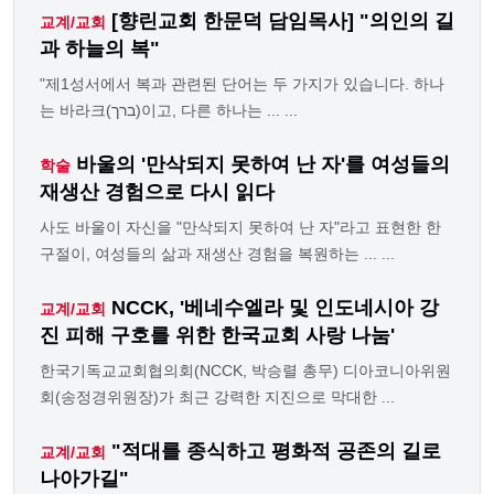
[향린교회 한문덕 담임목사] "의인의 길
교계/교회
과 하늘의 복"
"제1성서에서 복과 관련된 단어는 두 가지가 있습니다. 하나
는 바라크(ברך)이고, 다른 하나는 ... ...
바울의 '만삭되지 못하여 난 자'를 여성들의
학술
재생산 경험으로 다시 읽다
사도 바울이 자신을 "만삭되지 못하여 난 자"라고 표현한 한
구절이, 여성들의 삶과 재생산 경험을 복원하는 ... ...
NCCK, '베네수엘라 및 인도네시아 강
교계/교회
진 피해 구호를 위한 한국교회 사랑 나눔'
한국기독교교회협의회(NCCK, 박승렬 총무) 디아코니아위원
회(송정경위원장)가 최근 강력한 지진으로 막대한 ...
"적대를 종식하고 평화적 공존의 길로
교계/교회
나아가길"