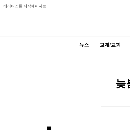
베리타스를 시작페이지로
뉴스
교계/교회
늦