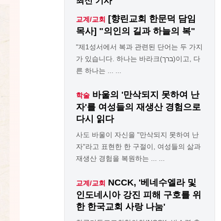
최신 기사
[향린교회 한문덕 담임
교계/교회
목사] "의인의 길과 하늘의 복"
"제1성서에서 복과 관련된 단어는 두 가지
가 있습니다. 하나는 바라크(ברך)이고, 다
른 하나는 ... ...
바울의 '만삭되지 못하여 난
학술
자'를 여성들의 재생산 경험으로
다시 읽다
사도 바울이 자신을 "만삭되지 못하여 난
자"라고 표현한 한 구절이, 여성들의 삶과
재생산 경험을 복원하는 ... ...
NCCK, '베네수엘라 및
교계/교회
인도네시아 강진 피해 구호를 위
한 한국교회 사랑 나눔'