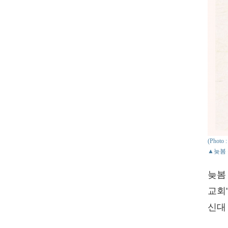
(Photo
▲늦봄 
늦봄
교회'
신대