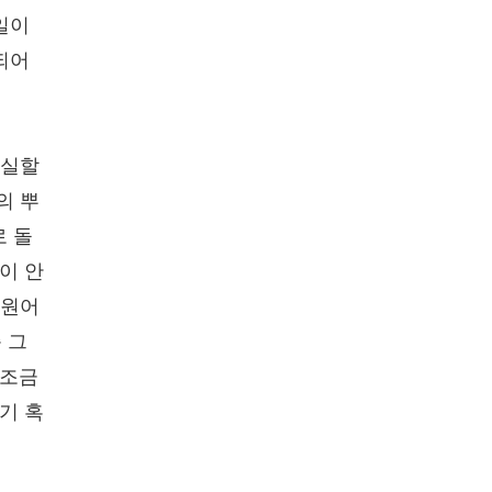
일이
되어
결실할
의 뿌
로 돌
이 안
 원어
 그
 조금
기 혹