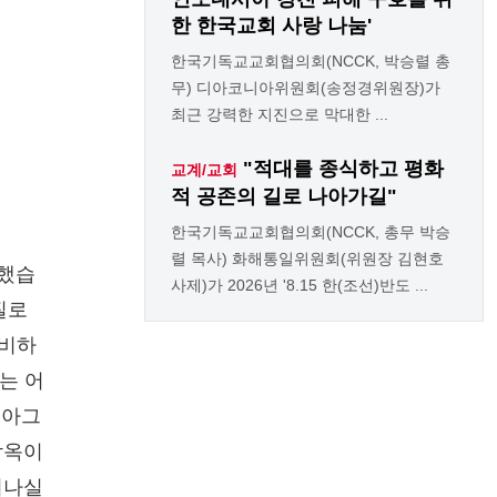
한 한국교회 사랑 나눔'
한국기독교교회협의회(NCCK, 박승렬 총
무) 디아코니아위원회(송정경위원장)가
최근 강력한 지진으로 막대한 ...
"적대를 종식하고 평화
교계/교회
적 공존의 길로 나아가길"
한국기독교교회협의회(NCCK, 총무 박승
렬 목사) 화해통일위원회(위원장 김현호
격했습
사제)가 2026년 '8.15 한(조선)반도 ...
질로
자비하
는 어
 아그
감옥이
어나실