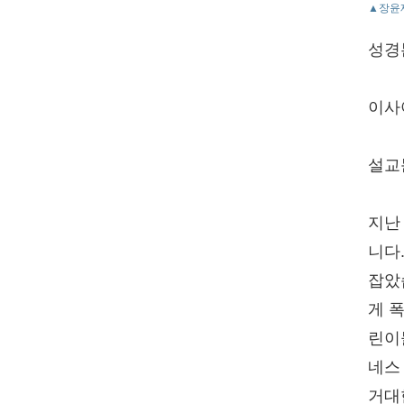
▲장윤재
성경
이사야
설교
지난
니다
잡았
게 
린이
네스
거대