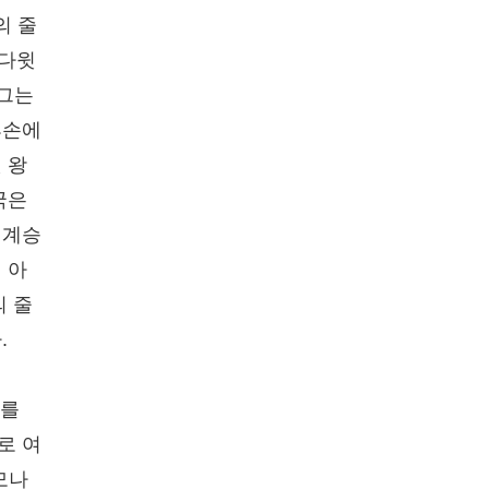
의 줄
 다윗
 그는
후손에
 왕
국은
 계승
 아
의 줄
.
그를
로 여
모나