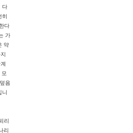
 다
전히
"한다
는 가
은 약
까지
관계
 모
 덮음
입니
 되리
빛나리