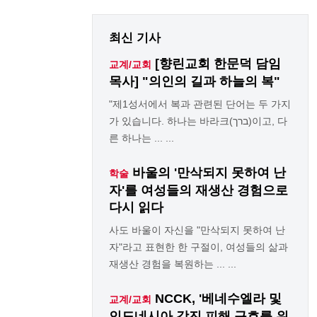
최신 기사
[향린교회 한문덕 담임
교계/교회
목사] "의인의 길과 하늘의 복"
"제1성서에서 복과 관련된 단어는 두 가지
가 있습니다. 하나는 바라크(ברך)이고, 다
른 하나는 ... ...
바울의 '만삭되지 못하여 난
학술
자'를 여성들의 재생산 경험으로
다시 읽다
사도 바울이 자신을 "만삭되지 못하여 난
자"라고 표현한 한 구절이, 여성들의 삶과
재생산 경험을 복원하는 ... ...
NCCK, '베네수엘라 및
교계/교회
인도네시아 강진 피해 구호를 위