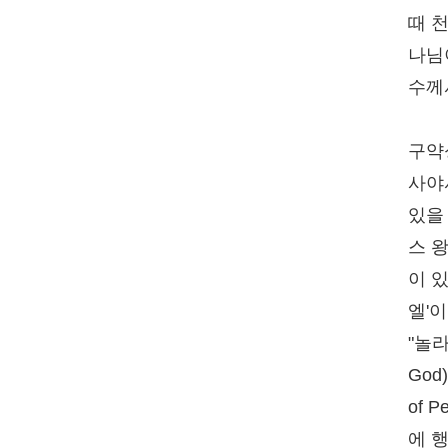
때 
나님
수께
구약
사야
있을
스 
이 
엘'이
"놀라
God
of 
에 