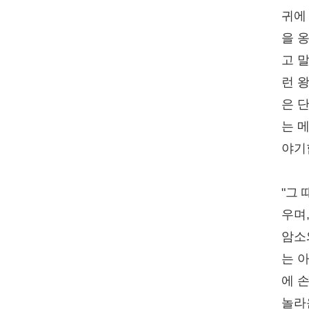
귀에
을 옹
고 
런 
은 
는 
야기
"그
우며,
암소와
는 
에 손
놀라