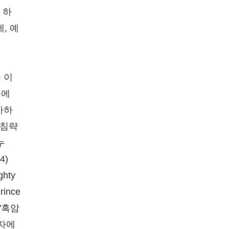
 하
, 예
 이
속에
아하
 침략
누
4)
hty
ince
 "흑암
 자에