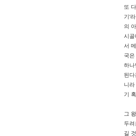
또 
기'
의 
시골
서 
국은
하나
된다
니라
기 
그 
두려
길 것