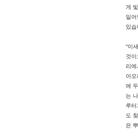
게 
일어
있습
"이
것이
리에
아오
에 
는 나
루터
도 
은 