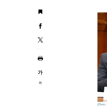
가
가
(Phot