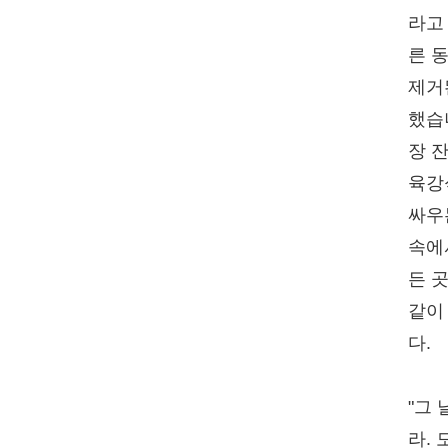
라고
른 
제거
했습
장 
육강
싸우
속에
든 
같이
다.
"그
라.