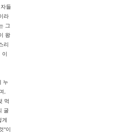
 자들
)이라
는 그
이 왕
다스리
 이
께 누
며,
젖 먹
의 굴
렇게
것"이