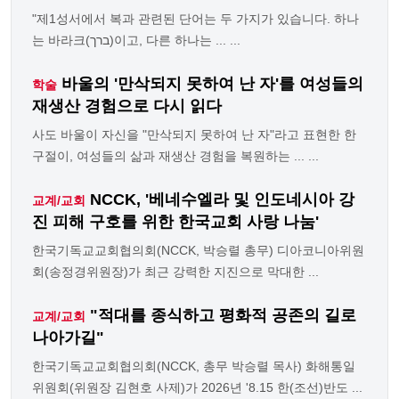
"제1성서에서 복과 관련된 단어는 두 가지가 있습니다. 하나
는 바라크(ברך)이고, 다른 하나는 ... ...
바울의 '만삭되지 못하여 난 자'를 여성들의
학술
재생산 경험으로 다시 읽다
사도 바울이 자신을 "만삭되지 못하여 난 자"라고 표현한 한
구절이, 여성들의 삶과 재생산 경험을 복원하는 ... ...
NCCK, '베네수엘라 및 인도네시아 강
교계/교회
진 피해 구호를 위한 한국교회 사랑 나눔'
한국기독교교회협의회(NCCK, 박승렬 총무) 디아코니아위원
회(송정경위원장)가 최근 강력한 지진으로 막대한 ...
"적대를 종식하고 평화적 공존의 길로
교계/교회
나아가길"
한국기독교교회협의회(NCCK, 총무 박승렬 목사) 화해통일
위원회(위원장 김현호 사제)가 2026년 '8.15 한(조선)반도 ...