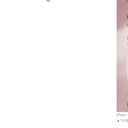
가
(Phot
▲"이데