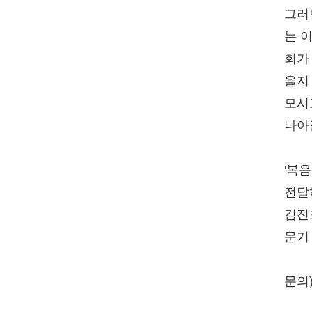
그러
는 
회가
을지
모시
나아
'복
전달
김진
문기
문의)