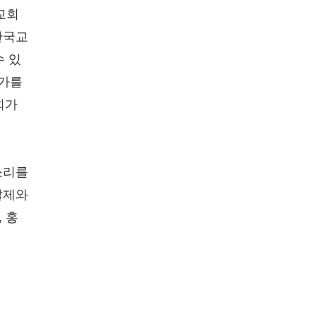
교회
한국교
수 있
문가를
회가
소리를
발제와
 홍