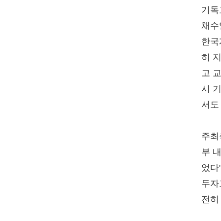
기독
채수
한국
히 
고 교
시 
서도
주최측
부 
었다
두자
전히