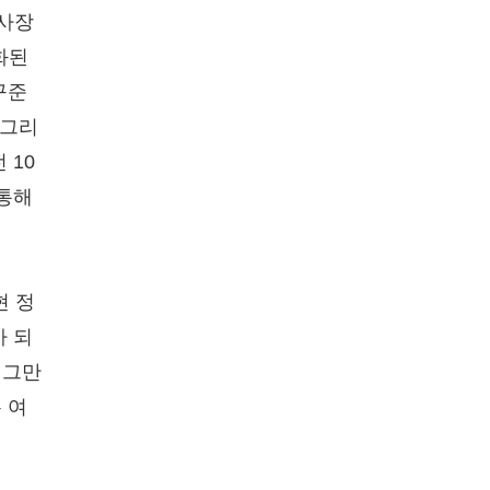
사장
화된
꾸준
 그리
 10
 통해
현 정
가 되
 그만
 여