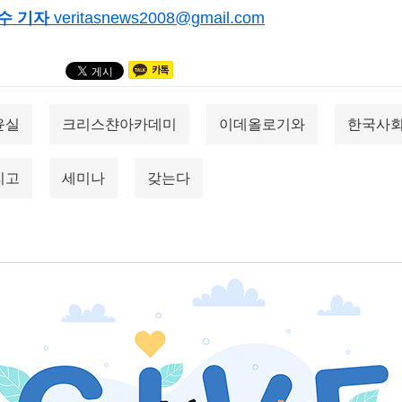
수 기자
veritasnews2008@gmail.com
윤실
크리스챤아카데미
이데올로기와
한국사
리고
세미나
갖는다