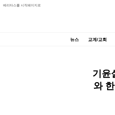
베리타스를 시작페이지로
뉴스
교계/교회
기윤
와 한