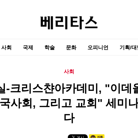
사회
국제
학술
문화
오피니언
기획/대
사회
실-크리스챤아카데미, "이데
국사회, 그리고 교회" 세미
다