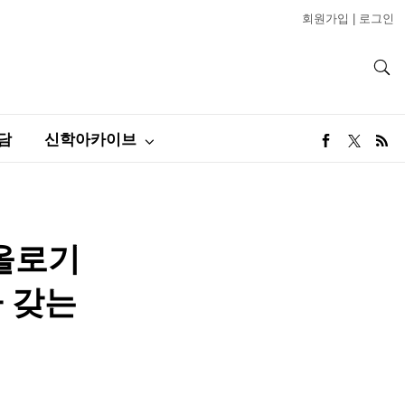
회원가입
|
로그인
담
신학아카이브
올로기
나 갖는