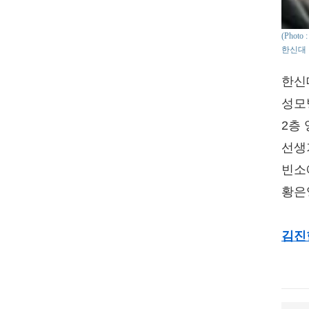
(Photo
한신대 
한신
성모
2층
선생
빈소
황은
김진