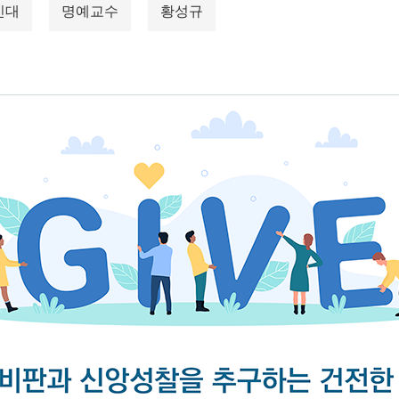
신대
명예교수
황성규