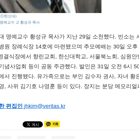
 : ⓒ한신대)
명예교수 고 황성규 목사
대 명예교수 황성규 목사가 지난 29일 소천했다. 빈소는 
병원 장례식장 14호에 마련됐으며 추모예배는 30일 오후
 영결식장에서 향린교회, 한신대학교, 서울북노회, 심원
기념사업회 등이 공동 주관했다. 발인은 31일 오전 6시 5
에서 진행됐다. 유가족으로는 부인 김수자 권사, 자녀 황
영, 사위 김기호 나영훈 등이 있다. 장지는 분당 메모리얼
한 편집인
jhkim@veritas.kr