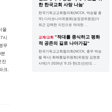
한 한국교회 사랑 나눔'
한국기독교교회협의회(NCCK, 박승렬 총
무) 디아코니아위원회(송정경위원장)가
최근 강력한 지진으로 막대한 ...
서울
"적대를 종식하고 평화
 7시
교계/교회
적 공존의 길로 나아가길"
안병무
한국기독교교회협의회(NCCK, 총무 박승
0분
렬 목사) 화해통일위원회(위원장 김현호
은진
사제)가 2026년 '8.15 한(조선)반도 ...
파크.