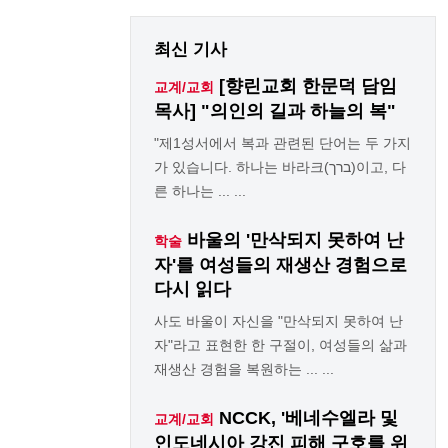
최신 기사
[향린교회 한문덕 담임
교계/교회
목사] "의인의 길과 하늘의 복"
"제1성서에서 복과 관련된 단어는 두 가지
가 있습니다. 하나는 바라크(ברך)이고, 다
른 하나는 ... ...
바울의 '만삭되지 못하여 난
학술
자'를 여성들의 재생산 경험으로
다시 읽다
사도 바울이 자신을 "만삭되지 못하여 난
자"라고 표현한 한 구절이, 여성들의 삶과
재생산 경험을 복원하는 ... ...
NCCK, '베네수엘라 및
교계/교회
인도네시아 강진 피해 구호를 위