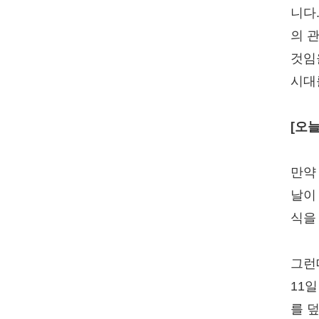
니다
의 
것임
시대
[오
만약
날이
식을
그런
11
를 