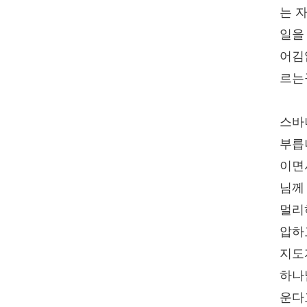
는 
일을
어김
르는구
스바
부릅
이면
님께
멀리
압하
지도
하나
운다