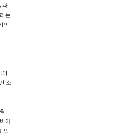
님과
으라는
우리의
훼의
떤 소
9월
리비아
를 입