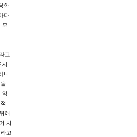
부당한
침마다
 모
이라고
도시
 하나
님을
 억
교적
 위해
어 치
이라고