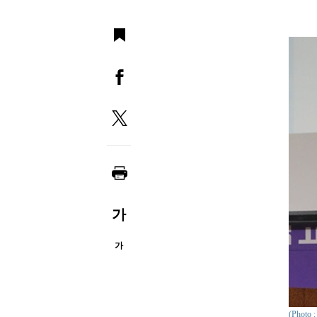
가
가
(Phot