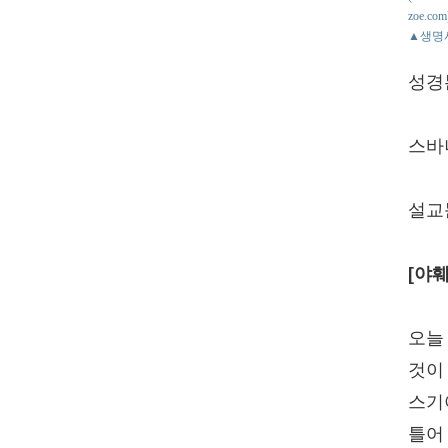
zoe.com
▲생명
성경
스바냐
설교
[야훼
오늘
것이
스기
틀어