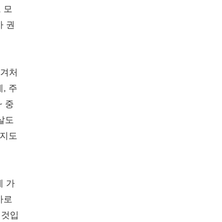
 모
아 권
 겨처
, 주
~ 중
 살도
을지도
세 가
바로
 것입