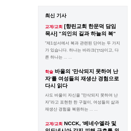
최신 기사
[향린교회 한문덕 담임
교계/교회
목사] "의인의 길과 하늘의 복"
"제1성서에서 복과 관련된 단어는 두 가지
가 있습니다. 하나는 바라크(ברך)이고, 다
른 하나는 ... ...
바울의 '만삭되지 못하여 난
학술
자'를 여성들의 재생산 경험으로
다시 읽다
사도 바울이 자신을 "만삭되지 못하여 난
자"라고 표현한 한 구절이, 여성들의 삶과
재생산 경험을 복원하는 ... ...
NCCK, '베네수엘라 및
교계/교회
인도네시아 강진 피해 구호를 위