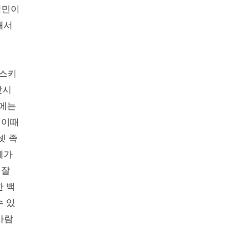
평민이
해서
 스키
앗시
년에는
 이때
셋 족
훼가
 잘
한 백
수 있
사람