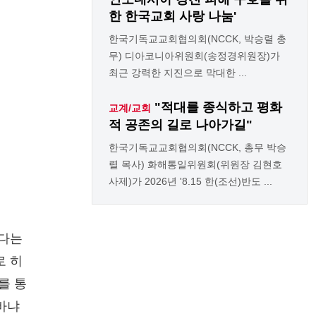
한 한국교회 사랑 나눔'
한국기독교교회협의회(NCCK, 박승렬 총
무) 디아코니아위원회(송정경위원장)가
최근 강력한 지진으로 막대한 ...
"적대를 종식하고 평화
교계/교회
적 공존의 길로 나아가길"
한국기독교교회협의회(NCCK, 총무 박승
렬 목사) 화해통일위원회(위원장 김현호
사제)가 2026년 '8.15 한(조선)반도 ...
온다는
로 히
를 통
바냐