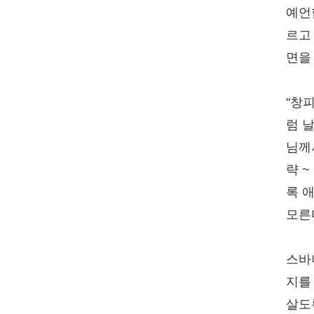
예언
르고
면을
"창
럼 
님께
략 
록 
모른다
스바
지를
살도