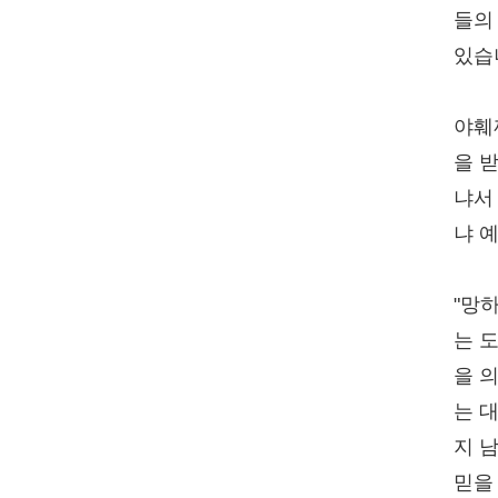
들의
있습
야훼
을 
냐서
냐 
"망
는 
을 
는 
지 
믿을