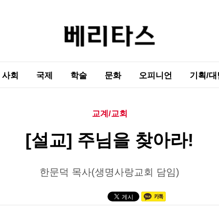
사회
국제
학술
문화
오피니언
기획/대
교계/교회
[설교] 주님을 찾아라!
한문덕 목사(생명사랑교회 담임)