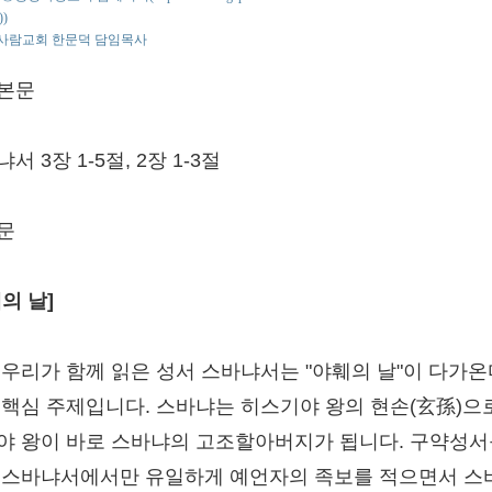
))
사람교회 한문덕 담임목사
본문
서 3장 1-5절, 2장 1-3절
문
의 날]
 우리가 함께 읽은 성서 스바냐서는 "야훼의 날"이 다가
 핵심 주제입니다. 스바냐는 히스기야 왕의 현손(玄孫)으
야 왕이 바로 스바냐의 고조할아버지가 됩니다. 구약성서
 스바냐서에서만 유일하게 예언자의 족보를 적으면서 스