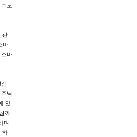
 수도
심판
스바
 스바
일삼
 주님
에 있
아침까
만하며
범하