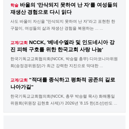
바울의 '만삭되지 못하여 난 자'를 여성들의
학술
재생산 경험으로 다시 읽다
사도 바울이 자신을 "만삭되지 못하여 난 자"라고 표현한 한
구절이, 여성들의 삶과 재생산 경험을 복원하는 ... ...
NCCK, '베네수엘라 및 인도네시아 강
교계/교회
진 피해 구호를 위한 한국교회 사랑 나눔'
한국기독교교회협의회(NCCK, 박승렬 총무) 디아코니아위원
회(송정경위원장)가 최근 강력한 지진으로 막대한 ...
"적대를 종식하고 평화적 공존의 길로
교계/교회
나아가길"
한국기독교교회협의회(NCCK, 총무 박승렬 목사) 화해통일
위원회(위원장 김현호 사제)가 2026년 '8.15 한(조선)반도 ...