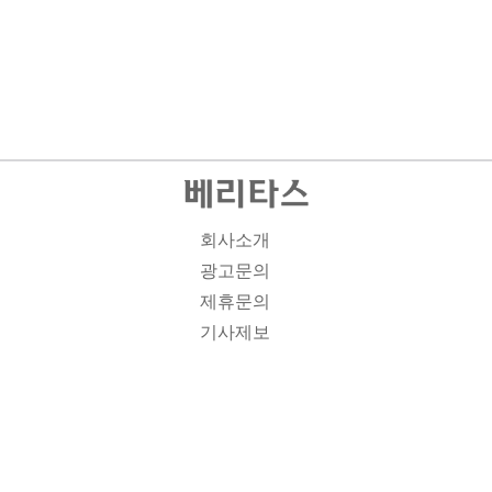
회사소개
광고문의
제휴문의
기사제보
개인정보취급방침
주소1: 서울시 종로구 대학로 19, 기독교회관 1012A호 인