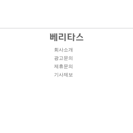
회사소개
광고문의
제휴문의
기사제보
개인정보취급방침
주소1: 서울시 종로구 대학로 19, 기독교회관 1012A호 인
터넷신문등록번호 : 서울 아00701 | 등록일 : 2008.11.12 |
제호 : 베리타스 | 발행인-편집인: 김진한 | 청소년보호책임
자 : 이민애 | 베리타스의 모든 콘텐츠(기사)는 저작권법의