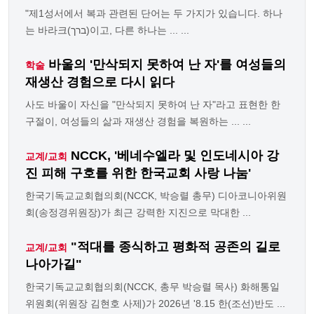
"제1성서에서 복과 관련된 단어는 두 가지가 있습니다. 하나
는 바라크(ברך)이고, 다른 하나는 ... ...
바울의 '만삭되지 못하여 난 자'를 여성들의
학술
재생산 경험으로 다시 읽다
사도 바울이 자신을 "만삭되지 못하여 난 자"라고 표현한 한
구절이, 여성들의 삶과 재생산 경험을 복원하는 ... ...
NCCK, '베네수엘라 및 인도네시아 강
교계/교회
진 피해 구호를 위한 한국교회 사랑 나눔'
한국기독교교회협의회(NCCK, 박승렬 총무) 디아코니아위원
회(송정경위원장)가 최근 강력한 지진으로 막대한 ...
"적대를 종식하고 평화적 공존의 길로
교계/교회
나아가길"
한국기독교교회협의회(NCCK, 총무 박승렬 목사) 화해통일
위원회(위원장 김현호 사제)가 2026년 '8.15 한(조선)반도 ...