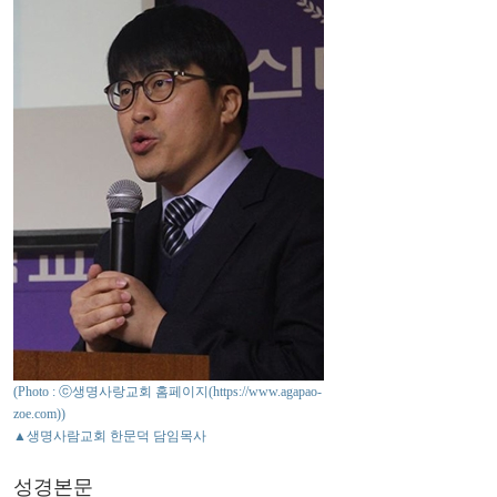
(Photo : ⓒ생명사랑교회 홈페이지(https://www.agapao-
zoe.com))
▲생명사람교회 한문덕 담임목사
성경본문