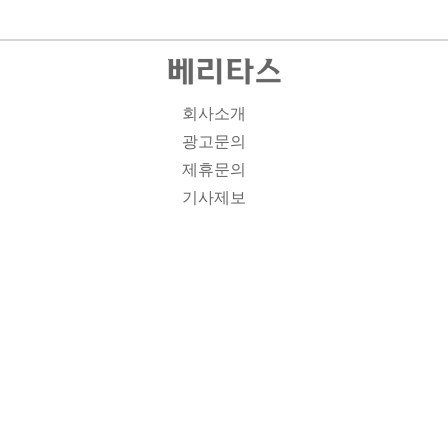
회사소개
광고문의
제휴문의
기사제보
개인정보취급방침
주소1: 서울시 종로구 대학로 19, 기독교회관 1012A호 인
터넷신문등록번호 : 서울 아00701 | 등록일 : 2008.11.12 |
제호 : 베리타스 | 발행인-편집인: 김진한 | 청소년보호책임
자 : 이민애 | 베리타스의 모든 콘텐츠(기사)는 저작권법의
보호를 받는 바, 무단전재, 복사, 배포 등을 금합니다. [콘텐
츠 문의] Tel : 02-3673-3927 l Fax : 02-6280-1799