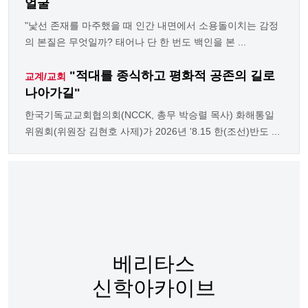
얼굴
"낯선 존재를 마주했을 때 인간 내면에서 소용돌이치는 감정
의 본질은 무엇일까? 태어나 단 한 번도 백인을 본 ...
"적대를 종식하고 평화적 공존의 길로
교계/교회
나아가길"
한국기독교교회협의회(NCCK, 총무 박승렬 목사) 화해통일
위원회(위원장 김현호 사제)가 2026년 '8.15 한(조선)반도 ...
베리타스
신학아카이브