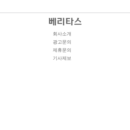
회사소개
광고문의
제휴문의
기사제보
개인정보취급방침
주소1: 서울시 종로구 대학로 19, 기독교회관 1012A호 인
터넷신문등록번호 : 서울 아00701 | 등록일 : 2008.11.12 |
제호 : 베리타스 | 발행인-편집인: 김진한 | 청소년보호책임
자 : 이민애 | 베리타스의 모든 콘텐츠(기사)는 저작권법의
보호를 받는 바, 무단전재, 복사, 배포 등을 금합니다. [콘텐
츠 문의] Tel : 02-3673-3927 l Fax : 02-6280-1799