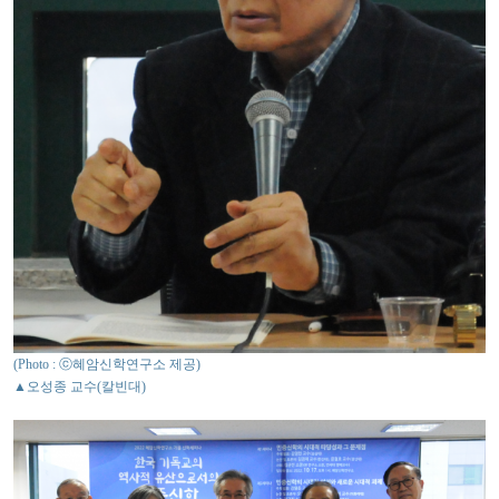
(Photo : ⓒ혜암신학연구소 제공)
▲오성종 교수(칼빈대)