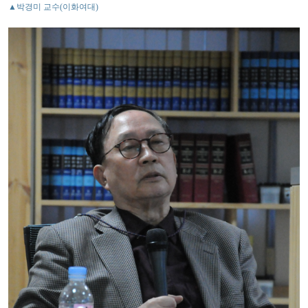
▲박경미 교수(이화여대)