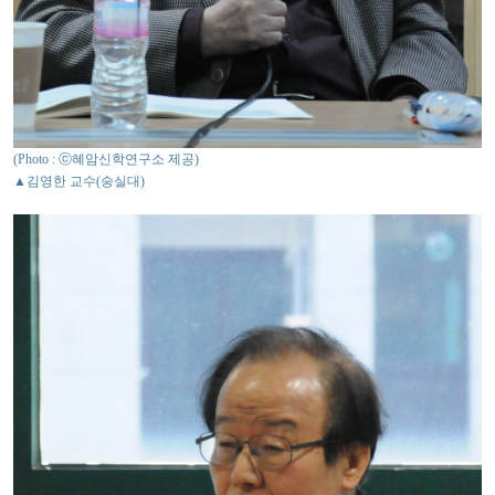
(Photo : ⓒ혜암신학연구소 제공)
▲김영한 교수(숭실대)