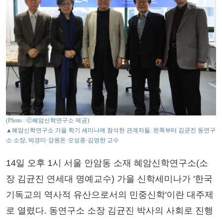
(Photo : ⓒ혜암신학연구소 제공)
▲혜암신학연구소 가을 학기 세미나에 참석한 관계자들. 왼쪽부터 김균진 동연구
소 소장, 박경미·강원돈·오성종·김영한 교수
14일 오후 1시 서울 안암동 소재 혜암신학연구소(소
장 김균진 연세대 명예교수) 가을 신학세미나가 '한국
기독교의 역사적 유산으로서의 민중신학'이란 대주제
로 열렸다. 동연구소 소장 김균진 박사의 사회로 진행