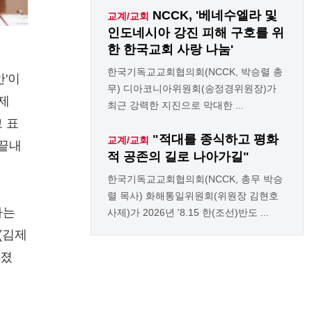
NCCK, '베네수엘라 및
교계/교회
인도네시아 강진 피해 구호를 위
한 한국교회 사랑 나눔'
한국기독교교회협의회(NCCK, 박승렬 총
'이
무) 디아코니아위원회(송정경위원장)가
 제
최근 강력한 지진으로 막대한 ...
 표
"적대를 종식하고 평화
교계/교회
 끝내
적 공존의 길로 나아가길"
한국기독교교회협의회(NCCK, 총무 박승
렬 목사) 화해통일위원회(위원장 김현호
하는
사제)가 2026년 '8.15 한(조선)반도 ...
(김제
어졌