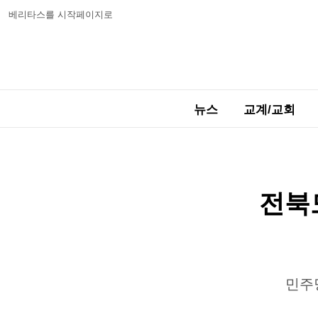
베리타스를 시작페이지로
뉴스
교계/교회
전북
민주