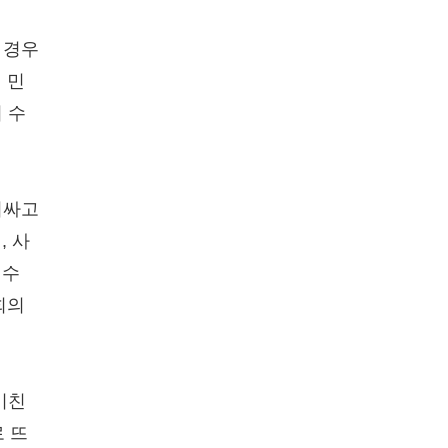
 경우
 민
 수
러싸고
, 사
 수
회의
미친
 뜨