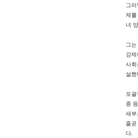
그러
제를
녀 
그는
강제
사회
설했
포괄
종 
세부
줄곧
다.