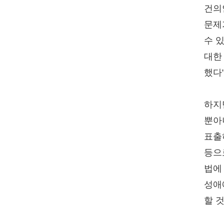
건의
문제
수 
대한
했다
하지
뿐아
표출
등으
법에
성애
할 