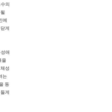
소수의
출될
개인에
깨닫게
동성애
욕을
정체성
려는
을 동
병들게