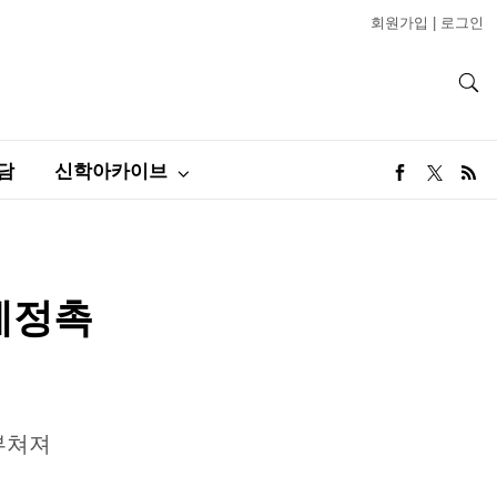
회원가입
|
로그인
담
신학아카이브
제정촉
부쳐져