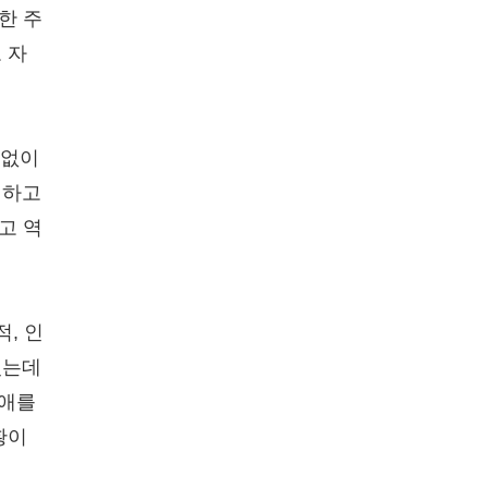
한 주
 자
관없이
괴하고
고 역
, 인
있는데
성애를
황이