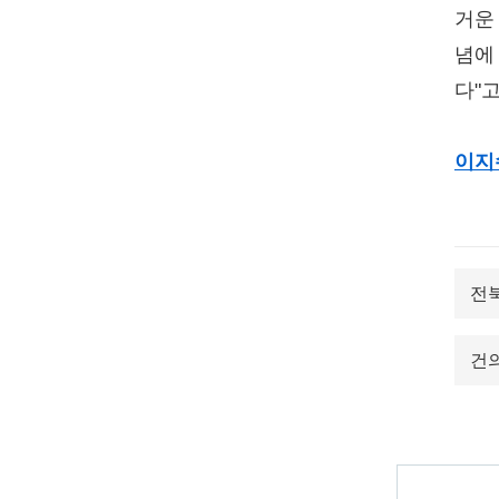
거운
념에
다"
이지
전
건