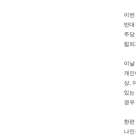
이번
반대
주당
립되
이날
개인
상,
있는
경우
한편
나인