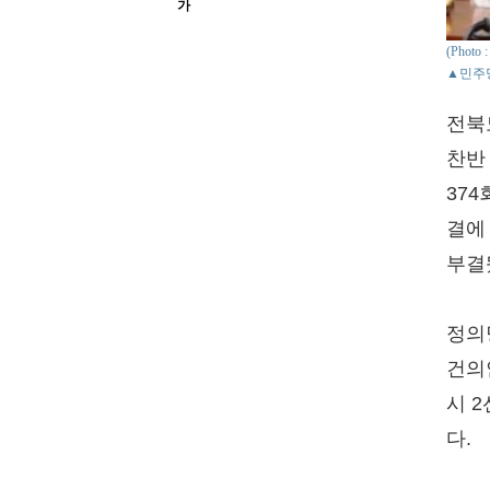
가
(Phot
▲민주당
전북
찬반
37
결에 
부결
정의
건의
시 
다.