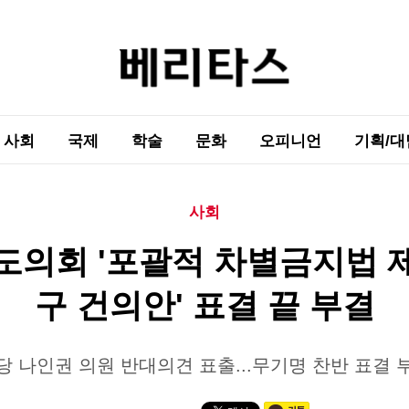
사회
국제
학술
문화
오피니언
기획/대
사회
도의회 '포괄적 차별금지법 
구 건의안' 표결 끝 부결
당 나인권 의원 반대의견 표출...무기명 찬반 표결 