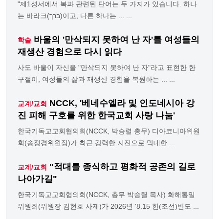
"제1성서에서 복과 관련된 단어는 두 가지가 있습니다. 하나
는 바라크(ברך)이고, 다른 하나는 ... ...
바울의 '만삭되지 못하여 난 자'를 여성들의
학술
재생산 경험으로 다시 읽다
사도 바울이 자신을 "만삭되지 못하여 난 자"라고 표현한 한
구절이, 여성들의 삶과 재생산 경험을 복원하는 ... ...
NCCK, '베네수엘라 및 인도네시아 강
교계/교회
진 피해 구호를 위한 한국교회 사랑 나눔'
한국기독교교회협의회(NCCK, 박승렬 총무) 디아코니아위원
회(송정경위원장)가 최근 강력한 지진으로 막대한 ...
"적대를 종식하고 평화적 공존의 길로
교계/교회
나아가길"
한국기독교교회협의회(NCCK, 총무 박승렬 목사) 화해통일
위원회(위원장 김현호 사제)가 2026년 '8.15 한(조선)반도 ...