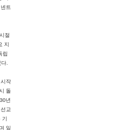
티넨트
 시절
요 지
독립
다.
 시작
시 돌
30년
 선교
 기
며 일