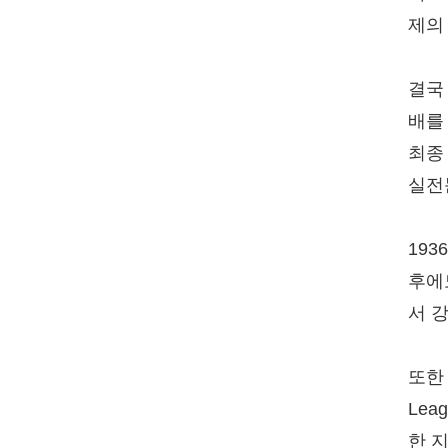
제의
결국
배를
최종
실전
19
후에
서 
또한 
Lea
한 