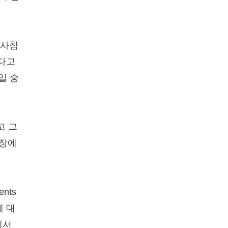
신사참
없다고
일 숭
고 그
입장에
nts
에 대
에서