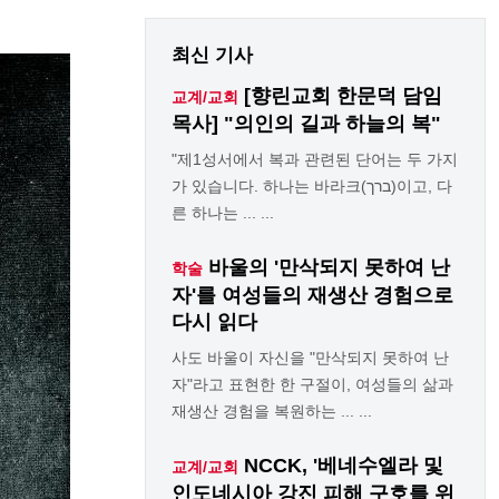
최신 기사
[향린교회 한문덕 담임
교계/교회
목사] "의인의 길과 하늘의 복"
"제1성서에서 복과 관련된 단어는 두 가지
가 있습니다. 하나는 바라크(ברך)이고, 다
른 하나는 ... ...
바울의 '만삭되지 못하여 난
학술
자'를 여성들의 재생산 경험으로
다시 읽다
사도 바울이 자신을 "만삭되지 못하여 난
자"라고 표현한 한 구절이, 여성들의 삶과
재생산 경험을 복원하는 ... ...
NCCK, '베네수엘라 및
교계/교회
인도네시아 강진 피해 구호를 위