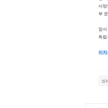
사망
부 
앞서
독립
이지
신