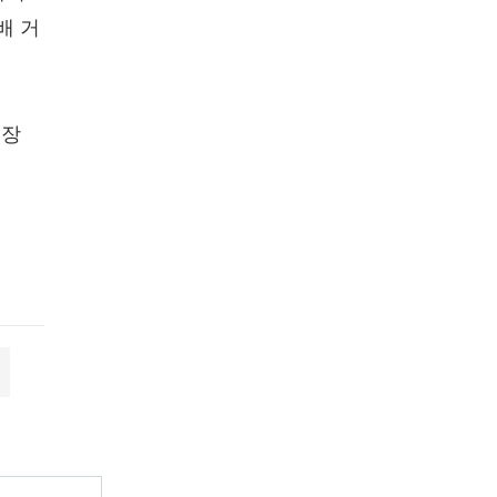
배 거
훈장