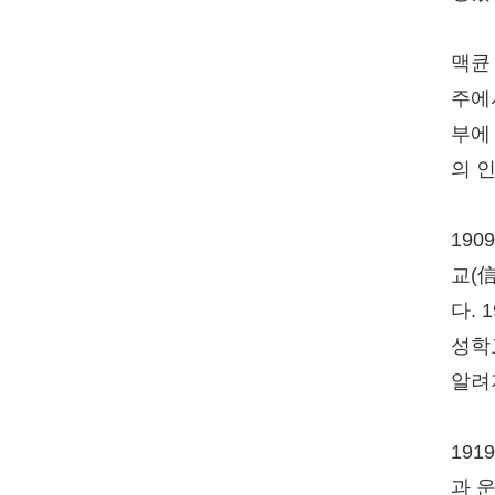
맥큔 
주에
부에
의 
19
교(
다. 
성학
알려
19
과 