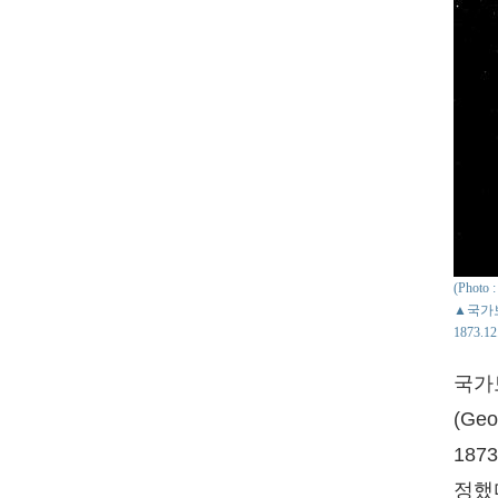
(Phot
▲국가보
1873.
국가
(Ge
187
정했