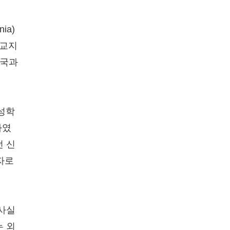
ia)
선교지
한국과
신성학
하였
던 신
자로
 사실
는 외