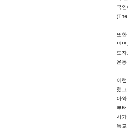
국인
(Th
또한
인연
도자
운동
이런
했고 
아와
부터
사가
독교