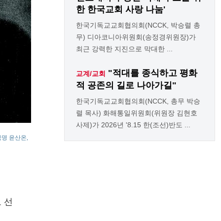
한 한국교회 사랑 나눔'
한국기독교교회협의회(NCCK, 박승렬 총
무) 디아코니아위원회(송정경위원장)가
최근 강력한 지진으로 막대한 ...
"적대를 종식하고 평화
교계/교회
적 공존의 길로 나아가길"
한국기독교교회협의회(NCCK, 총무 박승
렬 목사) 화해통일위원회(위원장 김현호
사제)가 2026년 '8.15 한(조선)반도 ...
국명 윤산온,
로 선