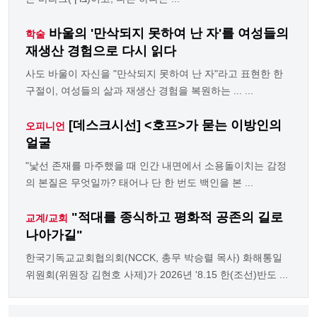
바울의 '만삭되지 못하여 난 자'를 여성들의
학술
재생산 경험으로 다시 읽다
사도 바울이 자신을 "만삭되지 못하여 난 자"라고 표현한 한
구절이, 여성들의 삶과 재생산 경험을 복원하는 ... ...
[데스크시선] <호프>가 묻는 이방인의
오피니언
얼굴
"낯선 존재를 마주했을 때 인간 내면에서 소용돌이치는 감정
의 본질은 무엇일까? 태어나 단 한 번도 백인을 본 ...
"적대를 종식하고 평화적 공존의 길로
교계/교회
나아가길"
한국기독교교회협의회(NCCK, 총무 박승렬 목사) 화해통일
위원회(위원장 김현호 사제)가 2026년 '8.15 한(조선)반도 ...