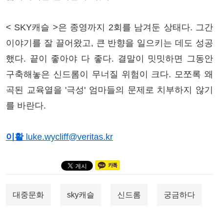
< SKY캐슬 >은 종영까지 2회를 남겨둔 상태다. 그간
이야기를 잘 끌어왔고, 큰 반향을 일으키는 데도 성공
했다. 끝이 좋아야 다 좋다. 결말이 밋밋하면 그동안
구축해놓은 신드롬이 무너질 위험이 크다. 모쪼록 왜
곡된 교육열을 '극성' 엄마들의 문제로 치부하지 않기
를 바란다.
이활
luke.wycliff@veritas.kr
대중문화
sky캐슬
신드롬
궁금하다