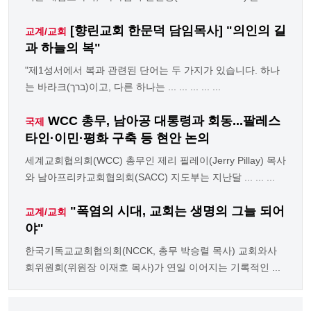
[향린교회 한문덕 담임목사] "의인의 길
교계/교회
과 하늘의 복"
"제1성서에서 복과 관련된 단어는 두 가지가 있습니다. 하나
는 바라크(ברך)이고, 다른 하나는 ... ... ... ... ...
WCC 총무, 남아공 대통령과 회동...팔레스
국제
타인·이민·평화 구축 등 현안 논의
세계교회협의회(WCC) 총무인 제리 필레이(Jerry Pillay) 목사
와 남아프리카교회협의회(SACC) 지도부는 지난달 ... ... ...
"폭염의 시대, 교회는 생명의 그늘 되어
교계/교회
야"
한국기독교교회협의회(NCCK, 총무 박승렬 목사) 교회와사
회위원회(위원장 이재호 목사)가 연일 이어지는 기록적인 ...