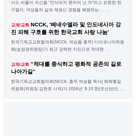
사도 바울이 자신을 "만삭되지 못하여 난 자"라고 표현한 한
구절이, 여성들의 삶과 재생산 경험을 복원하는 ... ...
NCCK, '베네수엘라 및 인도네시아 강
교계/교회
진 피해 구호를 위한 한국교회 사랑 나눔'
한국기독교교회협의회(NCCK, 박승렬 총무) 디아코니아위원
회(송정경위원장)가 최근 강력한 지진으로 막대한 ...
"적대를 종식하고 평화적 공존의 길로
교계/교회
나아가길"
한국기독교교회협의회(NCCK, 총무 박승렬 목사) 화해통일
위원회(위원장 김현호 사제)가 2026년 '8.15 한(조선)반도 ...