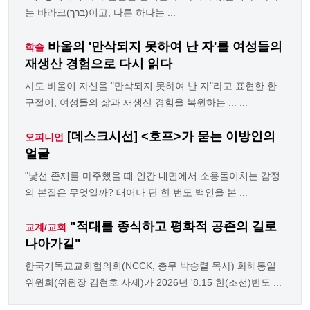
는 바라크(ברך)이고, 다른 하나는 ...
바울의 '만삭되지 못하여 난 자'를 여성들의
학술
재생산 경험으로 다시 읽다
사도 바울이 자신을 "만삭되지 못하여 난 자"라고 표현한 한
구절이, 여성들의 삶과 재생산 경험을 복원하는 ... ...
[데스크시선] <호프>가 묻는 이방인의
오피니언
얼굴
"낯선 존재를 마주했을 때 인간 내면에서 소용돌이치는 감정
의 본질은 무엇일까? 태어나 단 한 번도 백인을 본 ...
"적대를 종식하고 평화적 공존의 길로
교계/교회
나아가길"
한국기독교교회협의회(NCCK, 총무 박승렬 목사) 화해통일
위원회(위원장 김현호 사제)가 2026년 '8.15 한(조선)반도 ...