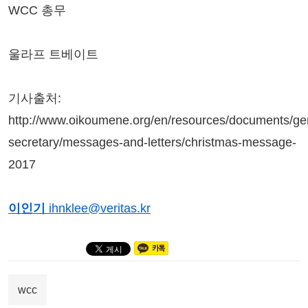
WCC 총무
울라프 트베이트
기사출처:
http://www.oikoumene.org/en/resources/documents/ge
secretary/messages-and-letters/christmas-message-
2017
이인기
ihnklee@veritas.kr
wcc