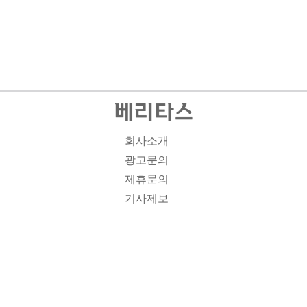
회사소개
광고문의
제휴문의
기사제보
개인정보취급방침
주소1: 서울시 종로구 대학로 19, 기독교회관 1012A호 인
터넷신문등록번호 : 서울 아00701 | 등록일 : 2008.11.12 |