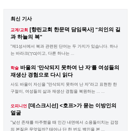
최신 기사
[향린교회 한문덕 담임목사] "의인의 길
교계/교회
과 하늘의 복"
"제1성서에서 복과 관련된 단어는 두 가지가 있습니다. 하나
는 바라크(ברך)이고, 다른 하나는 ...
바울의 '만삭되지 못하여 난 자'를 여성들의
학술
재생산 경험으로 다시 읽다
사도 바울이 자신을 "만삭되지 못하여 난 자"라고 표현한 한
구절이, 여성들의 삶과 재생산 경험을 복원하는 ... ...
[데스크시선] <호프>가 묻는 이방인의
오피니언
얼굴
"낯선 존재를 마주했을 때 인간 내면에서 소용돌이치는 감정
의 본질은 무엇일까? 태어나 단 한 번도 백인을 본 ...