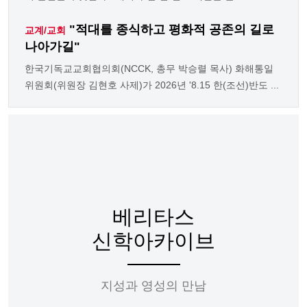
"적대를 종식하고 평화적 공존의 길로
교계/교회
나아가길"
한국기독교교회협의회(NCCK, 총무 박승렬 목사) 화해통일
위원회(위원장 김현호 사제)가 2026년 '8.15 한(조선)반도 ...
베리타스
신학아카이브
지성과 영성의 만남