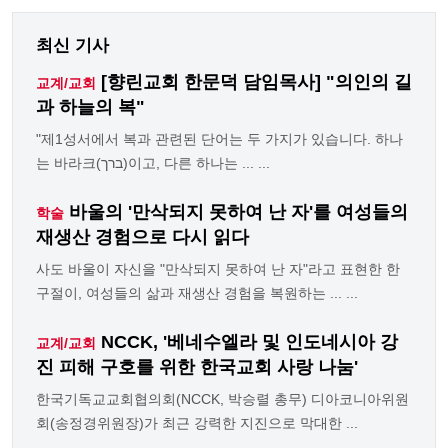
최신 기사
[향린교회 한문덕 담임목사] "의인의 길
교계/교회
과 하늘의 복"
"제1성서에서 복과 관련된 단어는 두 가지가 있습니다. 하나
는 바라크(ברך)이고, 다른 하나는 ... ...
바울의 '만삭되지 못하여 난 자'를 여성들의
학술
재생산 경험으로 다시 읽다
사도 바울이 자신을 "만삭되지 못하여 난 자"라고 표현한 한
구절이, 여성들의 삶과 재생산 경험을 복원하는 ... ...
NCCK, '베네수엘라 및 인도네시아 강
교계/교회
진 피해 구호를 위한 한국교회 사랑 나눔'
한국기독교교회협의회(NCCK, 박승렬 총무) 디아코니아위원
회(송정경위원장)가 최근 강력한 지진으로 막대한 ...