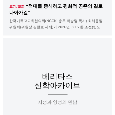
"적대를 종식하고 평화적 공존의 길로
교계/교회
나아가길"
한국기독교교회협의회(NCCK, 총무 박승렬 목사) 화해통일
위원회(위원장 김현호 사제)가 2026년 '8.15 한(조선)반도 ...
베리타스
신학아카이브
지성과 영성의 만남