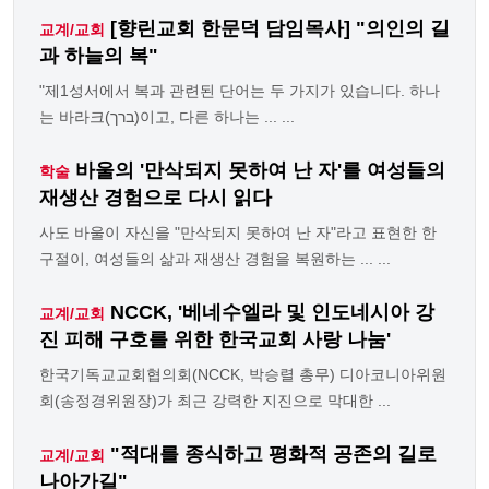
[향린교회 한문덕 담임목사] "의인의 길
교계/교회
과 하늘의 복"
"제1성서에서 복과 관련된 단어는 두 가지가 있습니다. 하나
는 바라크(ברך)이고, 다른 하나는 ... ...
바울의 '만삭되지 못하여 난 자'를 여성들의
학술
재생산 경험으로 다시 읽다
사도 바울이 자신을 "만삭되지 못하여 난 자"라고 표현한 한
구절이, 여성들의 삶과 재생산 경험을 복원하는 ... ...
NCCK, '베네수엘라 및 인도네시아 강
교계/교회
진 피해 구호를 위한 한국교회 사랑 나눔'
한국기독교교회협의회(NCCK, 박승렬 총무) 디아코니아위원
회(송정경위원장)가 최근 강력한 지진으로 막대한 ...
"적대를 종식하고 평화적 공존의 길로
교계/교회
나아가길"