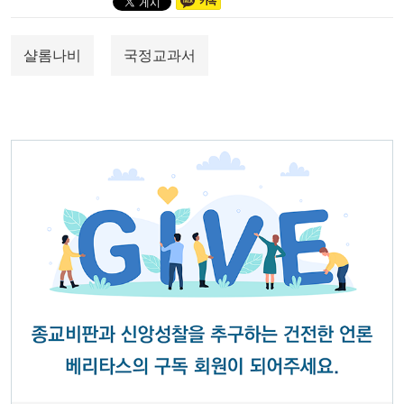
샬롬나비
국정교과서